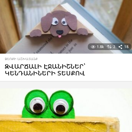
1.8k
2
18
ՁԵՌՔԻ ԱՇԽԱՏԱՆՔ
ԶՎԱՐՃԱԼԻ ԷՋԱՆԻՇՆԵՐ՝
ԿԵՆԴԱՆԻՆԵՐԻ ՏԵՍՔՈՎ