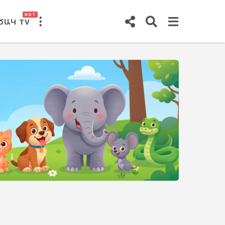
HOT
ԾԱԿ TV