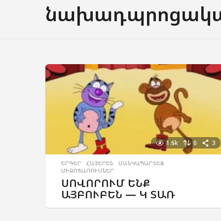
նախադպրոցական
1.6k
0
3
ԵՐԳԵՐ
,
ՀԱՅԵՐԵՆ
,
ՄԱՆԿԱՊԱՐՏԵԶ
,
ՄԻՋՈՑԱՌՈՒՄՆԵՐ
ՍՈՎՈՐՈՒՄ ԵՆՔ
ԱՅԲՈՒԲԵՆ — Կ ՏԱՌ