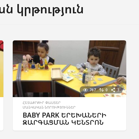
 կրթություն
767
0
3
ՀԵՏԱՔՐՔԻՐ ՓԱՍՏԵՐ
,
ՄԱՆԿԱԿԱՆ ՆՈՐՈՒԹՅՈՒՆՆԵՐ
BABY PARK ԵՐԵԽԱՆԵՐԻ
ԶԱՐԳԱՑՄԱՆ ԿԵՆՏՐՈՆ