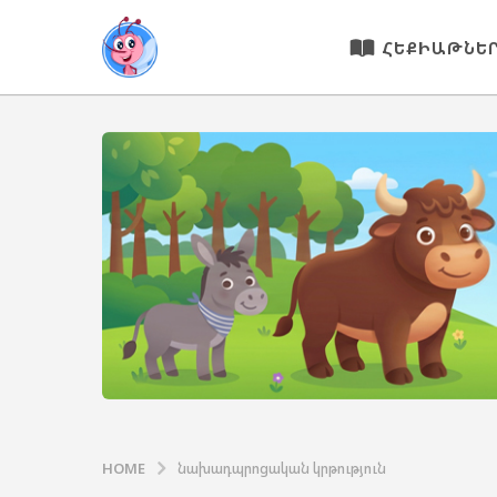
ՀԵՔԻԱԹՆԵ
HOME
նախադպրոցական կրթություն