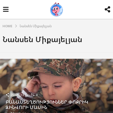
HOME
Նանսեն Միքայելյան
Նանսեն Միքայելյան
7
13.5k
0
ԲԱՆԱՍՏԵՂԾՈՒԹՅՈՒՆՆԵՐ ՓՈՔՐԻԿ
ԶԻՆՎՈՐԻ ՄԱՍԻՆ