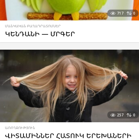
717
0
ՄԱՆԿԱԿԱՆ ԲԱՂԱԴՐԱՏՈՄՍԵՐ
ԿԵՆԴԱՆԻ — ՄՐԳԵՐ
257
0
ԱՌՈՂՋՈՒԹՅՈՒՆ
ՎԻՏԱՄԻՆՆԵՐ ՀԱՏՈՒԿ ԵՐԵԽԱՆԵՐԻ