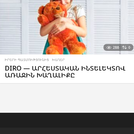
288
0
ԻՐԵՐԻ ՊԱՏՄՈՒԹՅՈՒՆԻՑ
,
ԽԱՂԵՐ
DIRO — ԱՐՀԵՍՏԱԿԱՆ ԻՆՏԵԼԵԿՏՈՎ
ԱՌԱՋԻՆ ԽԱՂԱԼԻՔԸ