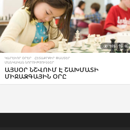
105
0
ԿԱՐԵՒՈՐ ՕՐԵՐ
,
ՀԵՏԱՔՐՔԻՐ ՓԱՍՏԵՐ
,
ՄԱՆԿԱԿԱՆ ՆՈՐՈՒԹՅՈՒՆՆԵՐ
ԱՅՍՕՐ ՆՇՎՈՒՄ Է ՇԱԽՄԱՏԻ
ՄԻՋԱԶԳԱՅԻՆ ՕՐԸ