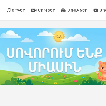
Ր
ԵՐԳԵՐ
ՄՈՒԼՏԵՐ
ԱՌԱԿՆԵՐ
ՄՈ