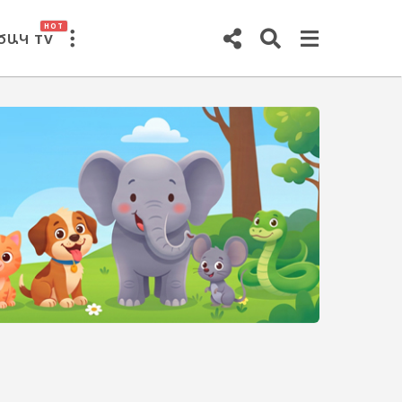
HOT
ԾԱԿ TV