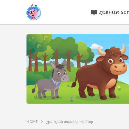
ՀԵՔԻԱԹՆԵ
HOME
շքանշան տատիկի համար