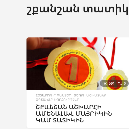
շքանշան տատիկ
591
0
ՀԵՏԱՔՐՔԻՐ ՓԱՍՏԵՐ
,
ՁԵՌՔԻ ԱՇԽԱՏԱՆՔ
,
ՕԳՏԱԿԱՐ ԽՈՐՀՈՒՐԴՆԵՐ
ՇՔԱՆՇԱՆ ԱՇԽԱՐՀԻ
ԱՄԵՆԱԼԱՎ ՄԱՅՐԻԿԻՆ
ԿԱՄ ՏԱՏԻԿԻՆ