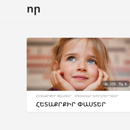
որ
235
0
ՀԵՏԱՔՐՔԻՐ ՓԱՍՏԵՐ
,
ՕԳՏԱԿԱՐ ԽՈՐՀՈՒՐԴՆԵՐ
ՀԵՏԱՔՐՔԻՐ ՓԱՍՏԵՐ