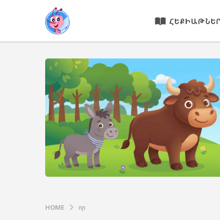
ՀԵՔԻԱԹՆԵ
HOME
որ