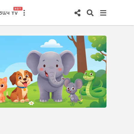
HOT
ԾԱԿ TV