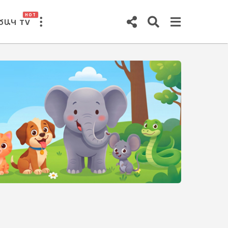
HOT
ԾԱԿ TV