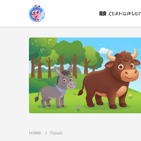
ՀԵՔԻԱԹՆԵ
HOME
Ուրան