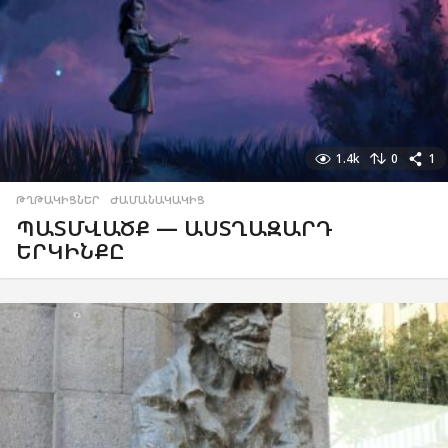
1.4k
0
1
ԹՂԹԱԿԻՑՆԵՐ
,
ԺԱՄԱՆԱԿԱԿԻՑ
ՊԱՏՄՎԱԾՔ — ԱՍՏՂԱԶԱՐԴ
ԵՐԿԻՆՔԸ