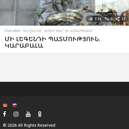
1.1k
0
11
FEATURED
,
ԵՍ ՀԱՅ ԵՄ
,
ԼԵԳԵՆԴՆԵՐ ՈՒ ԱՌԱՍՊԵԼՆԵՐ
ՄԻ ԼԵԳԵՆԴԻ ՊԱՏՄՈՒԹՅՈՒՆ.
ԿԱՐԱԲԱԼԱ
© 2026 All Rights Reserved