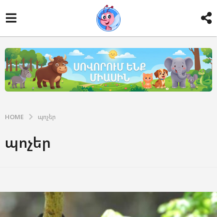
HOME
պոչեր
պոչեր