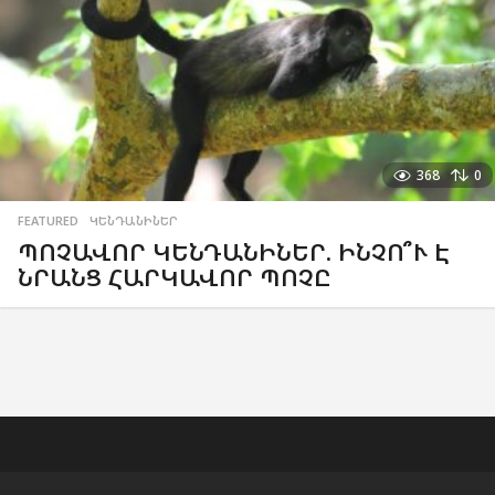
368
0
FEATURED
,
ԿԵՆԴԱՆԻՆԵՐ
ՊՈՉԱՎՈՐ ԿԵՆԴԱՆԻՆԵՐ. ԻՆՉՈ՞Ւ Է
ՆՐԱՆՑ ՀԱՐԿԱՎՈՐ ՊՈՉԸ