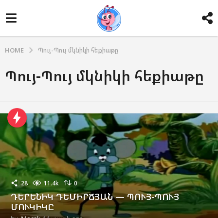
HOME
Պույ-Պույ մկնիկի հեքիաթը
Պույ-Պույ մկնիկի հեքիաթը
28
11.4k
0
ԴԵՐԵՆԻԿ ԴԵՄԻՐՃՅԱՆ — ՊՈՒՅ-ՊՈՒՅ
ՄՈՒԿԻԿԸ