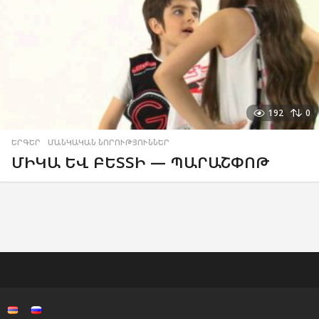
192
0
ԵՐԳԵՐ
,
ՄԱՆԿԱԿԱՆ ՆՈՐՈՒԹՅՈՒՆՆԵՐ
ՄԻԿԱ ԵՎ ԲԵՏՏԻ — ՊԱՐԱՇՓՈԹ