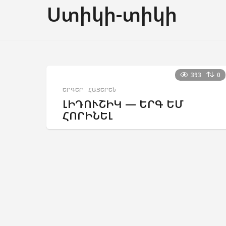
Ստիկի-տիկի
393
0
ԵՐԳԵՐ
,
ՀԱՅԵՐԵՆ
ԼԻԴՈՒՇԻԿ — ԵՐԳ ԵՄ
ՀՈՐԻՆԵԼ