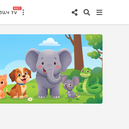
HOT
ԾԱԿ TV