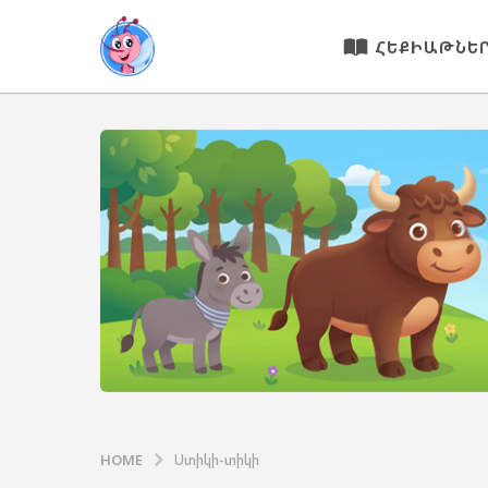
ՀԵՔԻԱԹՆԵ
HOME
Ստիկի-տիկի