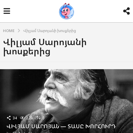
HOME
Վիլյամ Սարոյանի խոսքերից
Վիլյամ Սարոյանի
խոսքերից
34
2.2k
0
ՎԻԼՅԱՄ ՍԱՐՈՅԱՆ — ՏԱՍԸ ԽՈՐՀՈՒՐԴ