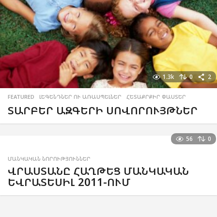
1.3k
0
2
FEATURED
,
ԼԵԳԵՆԴՆԵՐ ՈՒ ԱՌԱՍՊԵԼՆԵՐ
,
ՀԵՏԱՔՐՔԻՐ ՓԱՍՏԵՐ
ՏԱՐԲԵՐ ԱԶԳԵՐԻ ՍՈՎՈՐՈՒՅԹՆԵՐ
56
0
ՄԱՆԿԱԿԱՆ ՆՈՐՈՒԹՅՈՒՆՆԵՐ
ՎՐԱՍՏԱՆԸ ՀԱՂԹԵՑ ՄԱՆԿԱԿԱՆ
ԵՎՐԱՏԵՍԻԼ 2011-ՈՒՄ