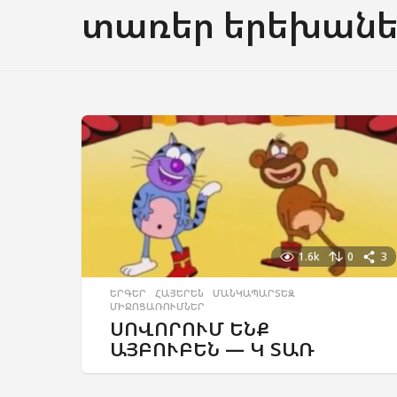
տառեր երեխանե
1.6k
0
3
ԵՐԳԵՐ
,
ՀԱՅԵՐԵՆ
,
ՄԱՆԿԱՊԱՐՏԵԶ
,
ՄԻՋՈՑԱՌՈՒՄՆԵՐ
ՍՈՎՈՐՈՒՄ ԵՆՔ
ԱՅԲՈՒԲԵՆ — Կ ՏԱՌ