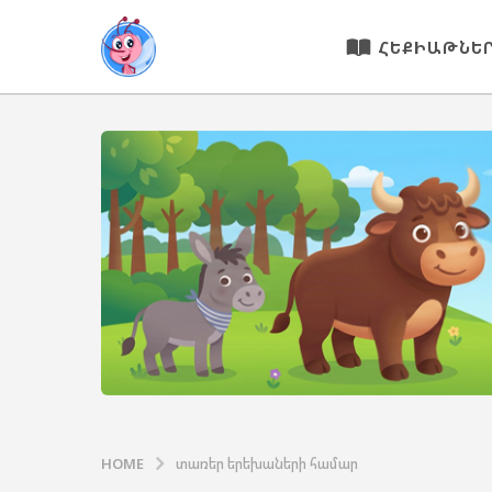
ՀԵՔԻԱԹՆԵ
HOME
տառեր երեխաների համար