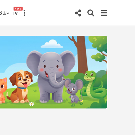
HOT
ԾԱԿ TV