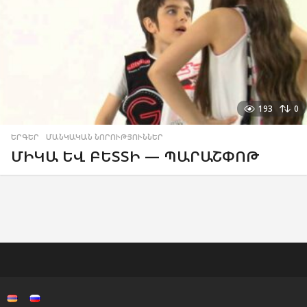
193
0
ԵՐԳԵՐ
,
ՄԱՆԿԱԿԱՆ ՆՈՐՈՒԹՅՈՒՆՆԵՐ
ՄԻԿԱ ԵՎ ԲԵՏՏԻ — ՊԱՐԱՇՓՈԹ