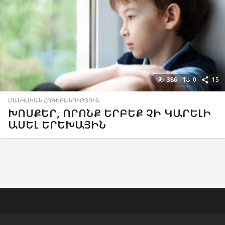
386
0
15
ՄԱՆԿԱԿԱՆ ՀՈԳԵԲԱՆՈՒԹՅՈՒՆ
ԽՈՍՔԵՐ, ՈՐՈՆՔ ԵՐԲԵՔ ՉԻ ԿԱՐԵԼԻ
ԱՍԵԼ ԵՐԵԽԱՅԻՆ