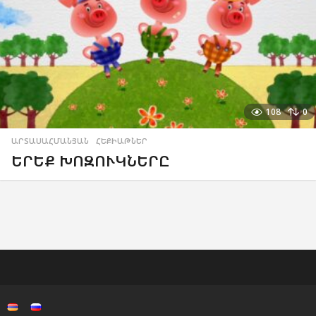
108
0
ԱՐՏԱՍԱՀՄԱՆՅԱՆ
,
ՀԵՔԻԱԹՆԵՐ
ԵՐԵՔ ԽՈԶՈՒԿՆԵՐԸ