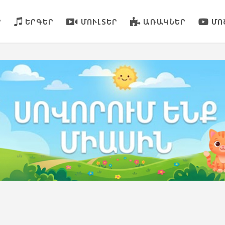
Ր
ԵՐԳԵՐ
ՄՈՒԼՏԵՐ
ԱՌԱԿՆԵՐ
ՄՈ