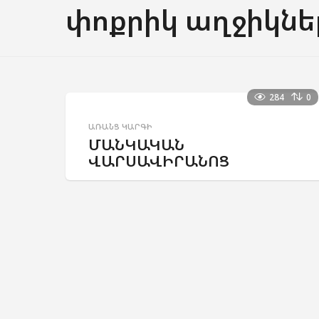
փոքրիկ աղջիկնե
284
0
ԱՌԱՆՑ ԿԱՐԳԻ
ՄԱՆԿԱԿԱՆ
ՎԱՐՍԱՎԻՐԱՆՈՑ