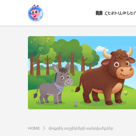
ՀԵՔԻԱԹՆԵ
HOME
փոքրիկ աղջիկների սանրվածքներ