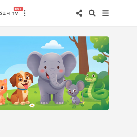
HOT
ԾԱԿ TV