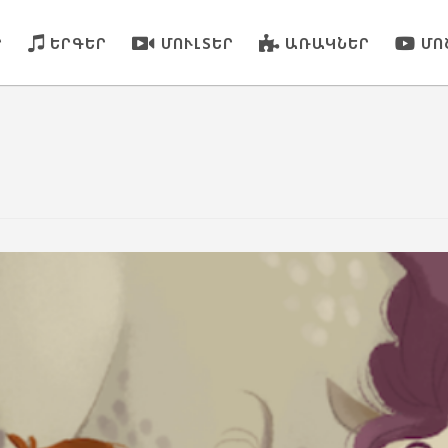
Ր
ԵՐԳԵՐ
ՄՈՒԼՏԵՐ
ԱՌԱԿՆԵՐ
ՄՈ