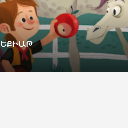
ՀԵՔԻԱԹ