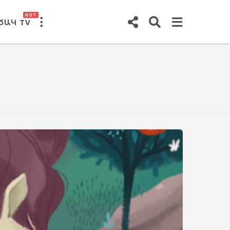
HOT
ԾԱԿ TV