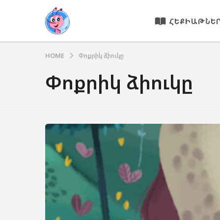
ՀԵՔԻԱԹՆԵ
HOME
Փոքրիկ ձիուկը
Փոքրիկ ձիուկը