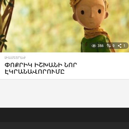
386
0
1
ԼԻԱՄԵՏՐԱԺ
ՓՈՔՐԻԿ ԻՇԽԱՆԻ ՆՈՐ
ԷԿՐԱՆԱՎՈՐՈՒՄԸ