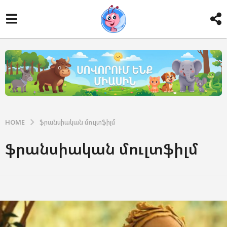
HOME
ֆրանսիական մուլտֆիլմ
ֆրանսիական մուլտֆիլմ