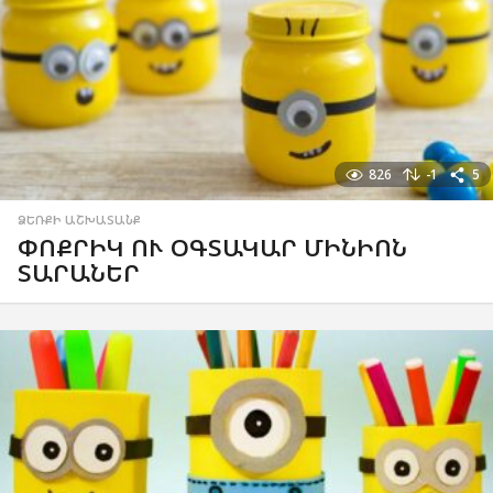
826
-1
5
ՁԵՌՔԻ ԱՇԽԱՏԱՆՔ
ՓՈՔՐԻԿ ՈՒ ՕԳՏԱԿԱՐ ՄԻՆԻՈՆ
ՏԱՐԱՆԵՐ