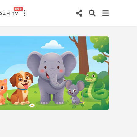
HOT
ԾԱԿ TV