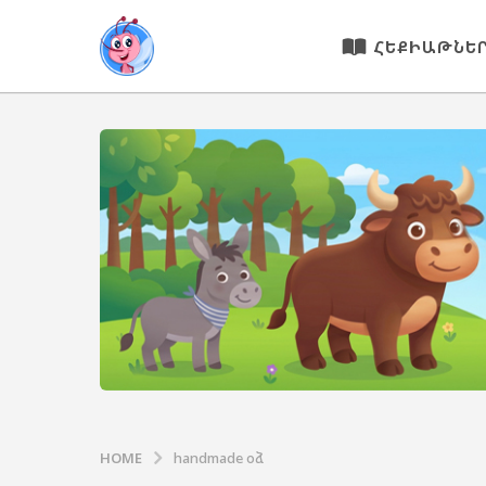
ՀԵՔԻԱԹՆԵ
HOME
handmade օձ