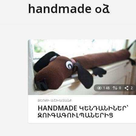
handmade օձ
148
0
2
ՁԵՌՔԻ ԱՇԽԱՏԱՆՔ
HANDMADE ԿԵՆԴԱՆԻՆԵՐ՝
ԶՈՒԳԱԳՈՒԼՊԱՆԵՐԻՑ