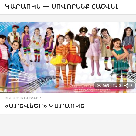
ԿԱՐԱՈԿԵ — ՍՈՎՈՐԵՆՔ ՀԱՇՎԵԼ
569
0
2
ԿԱՐԱՈԿԵ ԱՐԵՒՆԵՐ
«ԱՐԵՎՆԵՐ» ԿԱՐԱՈԿԵ