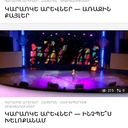
ԿԱՐԱՈԿԵ ԱՐԵՒՆԵՐ
,
ՀԱՅԵՐԵՆ
,
ՄԻՋՈՑԱՌՈՒՄՆԵՐ
ԿԱՐԱՈԿԵ ԱՐԵՎՆԵՐ — ԱՌԱՋԻՆ
ՔԱՅԼԵՐ
215
0
ԿԱՐԱՈԿԵ ԱՐԵՒՆԵՐ
,
ՀԱՅԵՐԵՆ
,
ՄԱՆԿԱՊԱՐՏԵԶ
,
ՄԻՋՈՑԱՌՈՒՄՆԵՐ
ԿԱՐԱՈԿԵ ԱՐԵՎՆԵՐ — ԻՆՉՊԵ՞Ս
ԽԵԼՈՔԱՆԱՄ