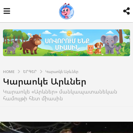
HOME
ԵՐԳԵՐ
Կարաոկե Արևներ
Կարաոկե Արևներ
Կարաոկե «Արևներ» մանկապատանեկան
համույթի հետ միասին