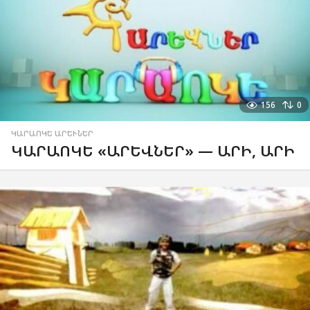
156
0
ԿԱՐԱՈԿԵ ԱՐԵՒՆԵՐ
ԿԱՐԱՈԿԵ «ԱՐԵՎՆԵՐ» — ԱՐԻ, ԱՐԻ