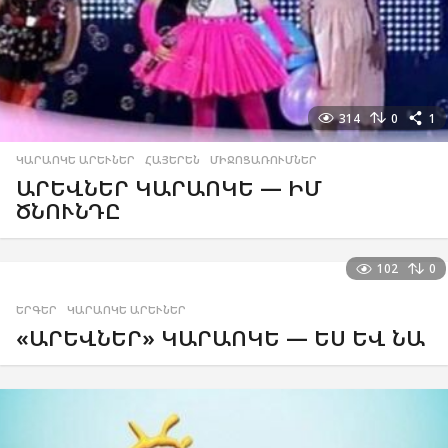
314
0
1
ԿԱՐԱՈԿԵ ԱՐԵՒՆԵՐ
,
ՀԱՅԵՐԵՆ
,
ՄԻՋՈՑԱՌՈՒՄՆԵՐ
ԱՐԵՎՆԵՐ ԿԱՐԱՈԿԵ — ԻՄ
ԾՆՈՒՆԴԸ
102
0
ԵՐԳԵՐ
,
ԿԱՐԱՈԿԵ ԱՐԵՒՆԵՐ
«ԱՐԵՎՆԵՐ» ԿԱՐԱՈԿԵ — ԵՍ ԵՎ ՆԱ