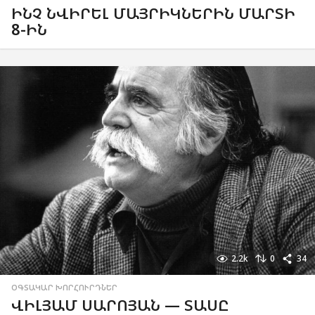
ԻՆՉ ՆՎԻՐԵԼ ՄԱՅՐԻԿՆԵՐԻՆ ՄԱՐՏԻ
8-ԻՆ
2.2k
0
34
ՕԳՏԱԿԱՐ ԽՈՐՀՈՒՐԴՆԵՐ
ՎԻԼՅԱՄ ՍԱՐՈՅԱՆ — ՏԱՍԸ