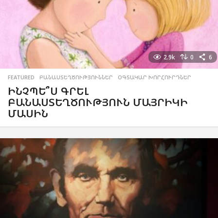
2.9k
0
6
FEATURED
,
ԲԱՆԱՍՏԵՂԾՈՒԹՅՈՒՆՆԵՐ
,
ՕԳՏԱԿԱՐ ԽՈՐՀՈՒՐԴՆԵՐ
ԻՆՉՊԵ՞Ս ԳՐԵԼ
ԲԱՆԱՍՏԵՂԾՈՒԹՅՈՒՆ ՄԱՅՐԻԿԻ
ՄԱՍԻՆ