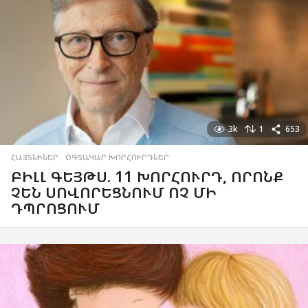
3k
1
653
ՀԱՅՏՆԻՆԵՐ
,
ՕԳՏԱԿԱՐ ԽՈՐՀՈՒՐԴՆԵՐ
ԲԻԼԼ ԳԵՅԹՍ. 11 ԽՈՐՀՈՒՐԴ, ՈՐՈՆՔ
ՉԵՆ ՍՈՎՈՐԵՑՆՈՒՄ ՈՉ ՄԻ
ԴՊՐՈՑՈՒՄ