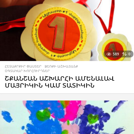
589
0
ՀԵՏԱՔՐՔԻՐ ՓԱՍՏԵՐ
,
ՁԵՌՔԻ ԱՇԽԱՏԱՆՔ
,
ՕԳՏԱԿԱՐ ԽՈՐՀՈՒՐԴՆԵՐ
ՇՔԱՆՇԱՆ ԱՇԽԱՐՀԻ ԱՄԵՆԱԼԱՎ
ՄԱՅՐԻԿԻՆ ԿԱՄ ՏԱՏԻԿԻՆ