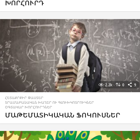
ԽՈՐՀՈՒՐԴ
2.2k
0
9
ՀԵՏԱՔՐՔԻՐ ՓԱՍՏԵՐ
,
ՏՐԱՄԱԲԱՆԱԿԱՆ ԽԱՂԵՐ ՈՒ ԳԼՈՒԽԿՈՏՐՈՒԿՆԵՐ
,
ՕԳՏԱԿԱՐ ԽՈՐՀՈՒՐԴՆԵՐ
ՄԱԹԵՄԱՏԻԿԱԿԱՆ ՖՈԿՈՒՍՆԵՐ