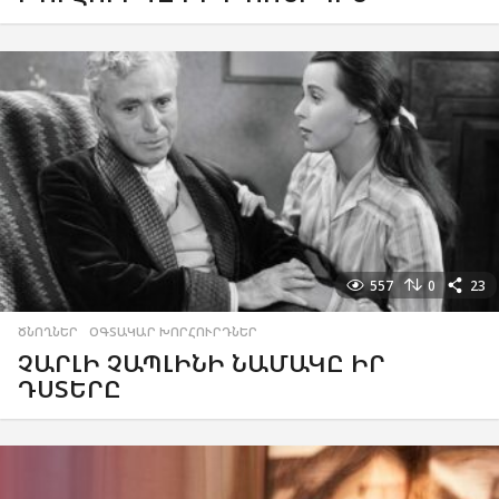
557
0
23
ԾՆՈՂՆԵՐ
,
ՕԳՏԱԿԱՐ ԽՈՐՀՈՒՐԴՆԵՐ
ՉԱՐԼԻ ՉԱՊԼԻՆԻ ՆԱՄԱԿԸ ԻՐ
ԴՍՏԵՐԸ