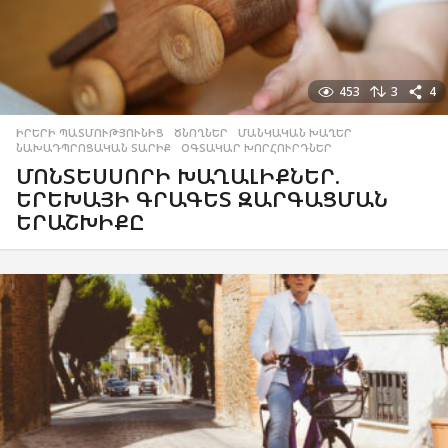
453
3
4
ԻՐԵՐԻ ՊԱՏՄՈՒԹՅՈՒՆԻՑ
,
ԾՆՈՂՆԵՐ
,
ՄԱՆԿԱԿԱՆ ԽԱՂԵՐ
,
ՆԱԽԱԴՊՐՈՑԱԿԱՆ ՏԱՐԻՔ
,
ՕԳՏԱԿԱՐ ԽՈՐՀՈՒՐԴՆԵՐ
ՄՈՆՏԵՍՍՈՐԻ ԽԱՂԱԼԻՔՆԵՐ.
ԵՐԵԽԱՅԻ ԳՐԱԳԵՏ ԶԱՐԳԱՑՄԱՆ
ԵՐԱՇԽԻՔԸ