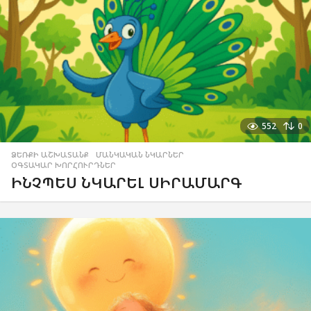
552
0
ՁԵՌՔԻ ԱՇԽԱՏԱՆՔ
,
ՄԱՆԿԱԿԱՆ ՆԿԱՐՆԵՐ
,
ՕԳՏԱԿԱՐ ԽՈՐՀՈՒՐԴՆԵՐ
ԻՆՉՊԵՍ ՆԿԱՐԵԼ ՍԻՐԱՄԱՐԳ