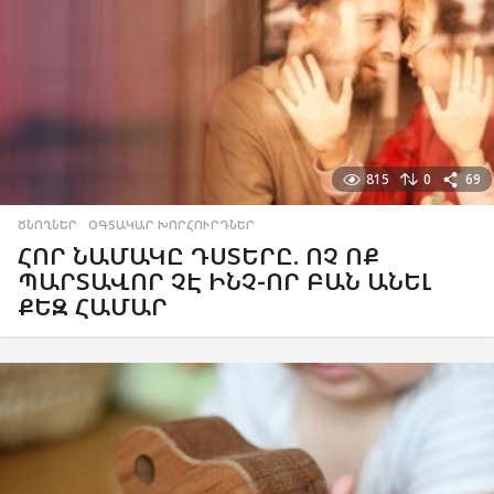
815
0
69
ԾՆՈՂՆԵՐ
,
ՕԳՏԱԿԱՐ ԽՈՐՀՈՒՐԴՆԵՐ
ՀՈՐ ՆԱՄԱԿԸ ԴՍՏԵՐԸ. ՈՉ ՈՔ
ՊԱՐՏԱՎՈՐ ՉԷ ԻՆՉ-ՈՐ ԲԱՆ ԱՆԵԼ
ՔԵԶ ՀԱՄԱՐ