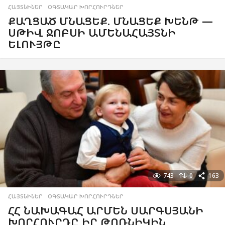
ՀԱՅՏՆԻՆԵՐ
,
ՕԳՏԱԿԱՐ ԽՈՐՀՈՒՐԴՆԵՐ
ՔԱՂՑԱԾ ՄՆԱՑԵՔ. ՄՆԱՑԵՔ ԽԵՆԹ —
ՍԹԻՎ ՋՈԲՍԻ ԱՄԵՆԱՀԱՅՏՆԻ
ԵԼՈՒՅԹԸ
743
0
163
ՀԱՅՏՆԻՆԵՐ
,
ՕԳՏԱԿԱՐ ԽՈՐՀՈՒՐԴՆԵՐ
ՀՀ ՆԱԽԱԳԱՀ ԱՐՄԵՆ ՍԱՐԳՍՅԱՆԻ
ԽՈՐՀՈՒՐԴԸ ԻՐ ԹՈՌՆԻԿԻՆ