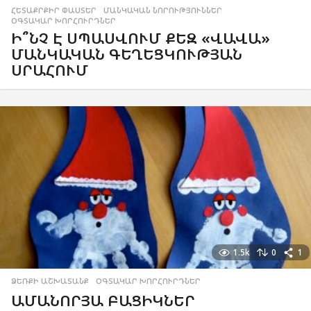
ՀԵՏԱՔՐՔԻՐ ՓԱՍՏԵՐ
,
ՄԱՆԿԱԿԱՆ ՆՈՐՈՒԹՅՈՒՆՆԵՐ
,
ՕԳՏԱԿԱՐ ԽՈՐՀՈՒՐԴՆԵՐ
Ի՞ՆՉ Է ՍՊԱՍՎՈՒՄ ՔԵԶ «ՎԱՎԱ»
ՄԱՆԿԱԿԱՆ ԳԵՂԵՑԿՈՒԹՅԱՆ
ՍՐԱՀՈՒՄ
1.5k
0
1
ՁԵՌՔԻ ԱՇԽԱՏԱՆՔ
,
ՕԳՏԱԿԱՐ ԽՈՐՀՈՒՐԴՆԵՐ
ԱՄԱՆՈՐՅԱ ԲԱՑԻԿՆԵՐ