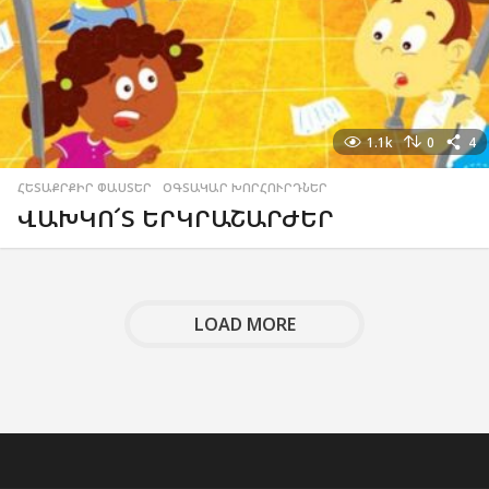
1.1k
0
4
ՀԵՏԱՔՐՔԻՐ ՓԱՍՏԵՐ
,
ՕԳՏԱԿԱՐ ԽՈՐՀՈՒՐԴՆԵՐ
ՎԱԽԿՈ՜Տ ԵՐԿՐԱՇԱՐԺԵՐ
LOAD MORE