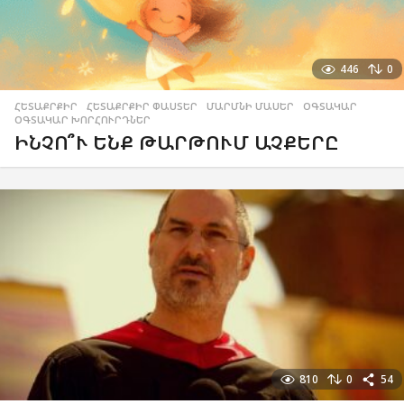
446
0
ՀԵՏԱՔՐՔԻՐ
,
ՀԵՏԱՔՐՔԻՐ ՓԱՍՏԵՐ
,
ՄԱՐՄՆԻ ՄԱՍԵՐ
,
ՕԳՏԱԿԱՐ
,
ՕԳՏԱԿԱՐ ԽՈՐՀՈՒՐԴՆԵՐ
ԻՆՉՈ՞Ւ ԵՆՔ ԹԱՐԹՈՒՄ ԱՉՔԵՐԸ
810
0
54