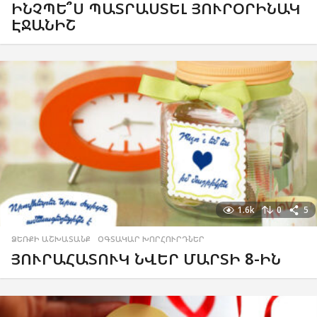
ԻՆՉՊԵ՞Ս ՊԱՏՐԱՍՏԵԼ ՅՈՒՐՕՐԻՆԱԿ
ԷՋԱՆԻՇ
1.6k
0
5
ՁԵՌՔԻ ԱՇԽԱՏԱՆՔ
,
ՕԳՏԱԿԱՐ ԽՈՐՀՈՒՐԴՆԵՐ
ՅՈՒՐԱՀԱՏՈՒԿ ՆՎԵՐ ՄԱՐՏԻ 8-ԻՆ