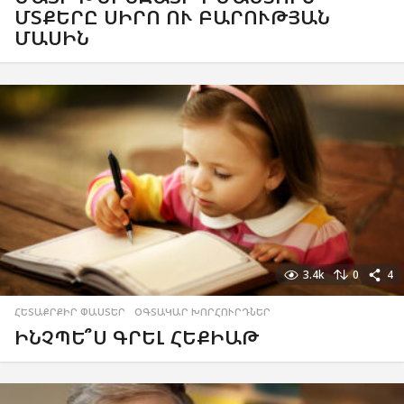
ՄՏՔԵՐԸ ՍԻՐՈ ՈՒ ԲԱՐՈՒԹՅԱՆ
ՄԱՍԻՆ
3.4k
0
4
ՀԵՏԱՔՐՔԻՐ ՓԱՍՏԵՐ
,
ՕԳՏԱԿԱՐ ԽՈՐՀՈՒՐԴՆԵՐ
ԻՆՉՊԵ՞Ս ԳՐԵԼ ՀԵՔԻԱԹ