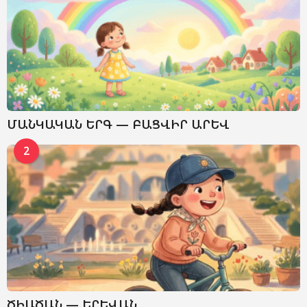
ՄԱՆԿԱԿԱՆ ԵՐԳ — ԲԱՑՎԻՐ ԱՐԵՎ
2
ԾԻԱԾԱՆ — ԵՐԵՎԱՆ