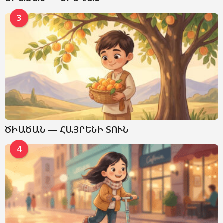
3
ԾԻԱԾԱՆ — ՀԱՅՐԵՆԻ ՏՈՒՆ
4