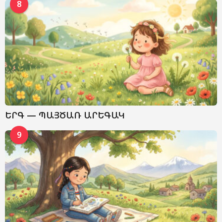
8
ԵՐԳ — ՊԱՅԾԱՌ ԱՐԵԳԱԿ
9