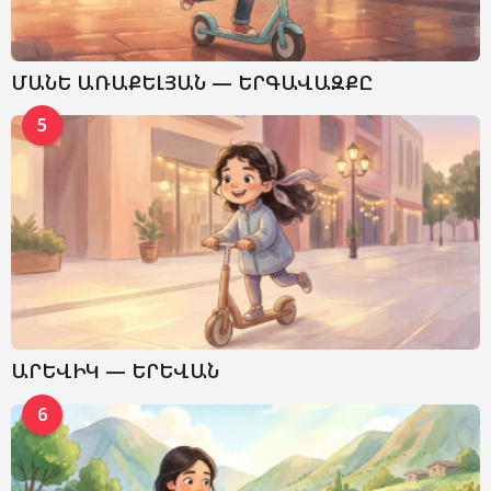
ՄԱՆԵ ԱՌԱՔԵԼՅԱՆ — ԵՐԳԱՎԱԶՔԸ
5
ԱՐԵՎԻԿ — ԵՐԵՎԱՆ
6