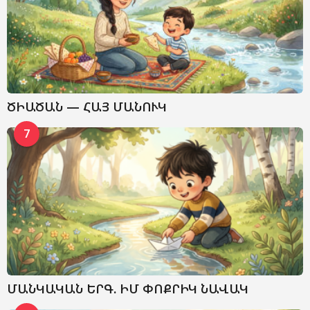
ԾԻԱԾԱՆ — ՀԱՅ ՄԱՆՈՒԿ
7
ՄԱՆԿԱԿԱՆ ԵՐԳ. ԻՄ ՓՈՔՐԻԿ ՆԱՎԱԿ