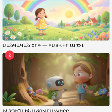
ՄԱՆԿԱԿԱՆ ԵՐԳ — ԲԱՑՎԻՐ ԱՐԵՎ
2
ԻՆՉՊԵ՞Ս ԵՆ ԱՃՈՒՄ ՍՆԿԵՐԸ․