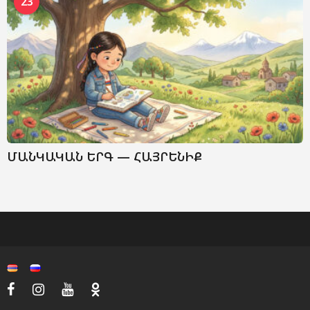
23
ՄԱՆԿԱԿԱՆ ԵՐԳ — ՀԱՅՐԵՆԻՔ