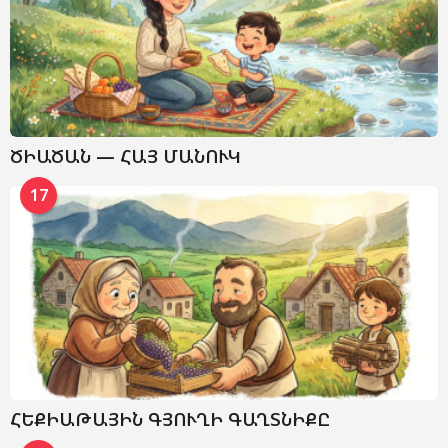
ԾԻԱԾԱՆ — ՀԱՅ ՄԱՆՈՒԿ
17
ՀԵՔԻԱԹԱՅԻՆ ԳՅՈՒՂԻ ԳԱՂՏՆԻՔԸ