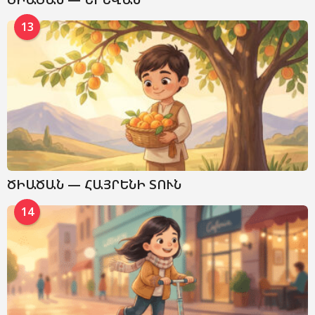
13
ԾԻԱԾԱՆ — ՀԱՅՐԵՆԻ ՏՈՒՆ
14