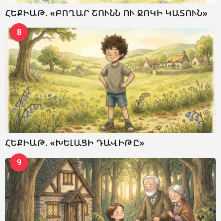
ՀԵՔԻԱԹ. «ԲՈՂԱՐ ՇՈՒՆՆ ՈՒ ՋՈԿԻ ԿԱՏՈՒՆ»
8
ՀԵՔԻԱԹ. «ԽԵԼԱՑԻ ԴԱՎԻԹԸ»
9