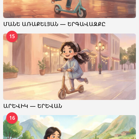
ՄԱՆԵ ԱՌԱՔԵԼՅԱՆ — ԵՐԳԱՎԱԶՔԸ
15
ԱՐԵՎԻԿ — ԵՐԵՎԱՆ
16