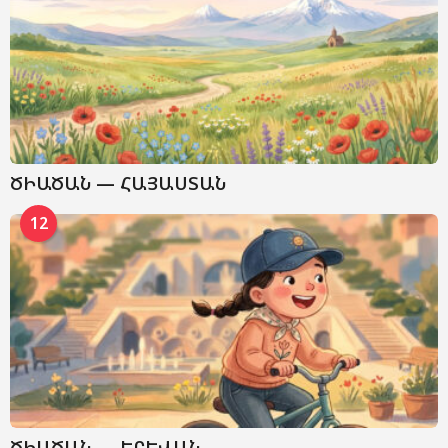
ԾԻԱԾԱՆ — ՀԱՅԱՍՏԱՆ
12
ԾԻԱԾԱՆ — ԵՐԵՎԱՆ