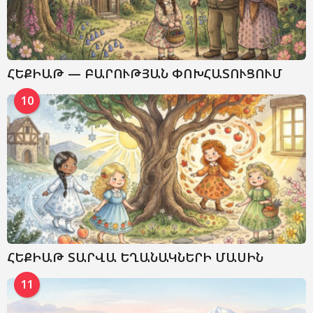
ՀԵՔԻԱԹ — ԲԱՐՈՒԹՅԱՆ ՓՈԽՀԱՏՈՒՑՈՒՄ
10
ՀԵՔԻԱԹ ՏԱՐՎԱ ԵՂԱՆԱԿՆԵՐԻ ՄԱՍԻՆ
11