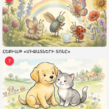
ՀԵՔԻԱԹ «ՄԻՋԱՏՆԵՐԻ ՏՈՆԸ»
7