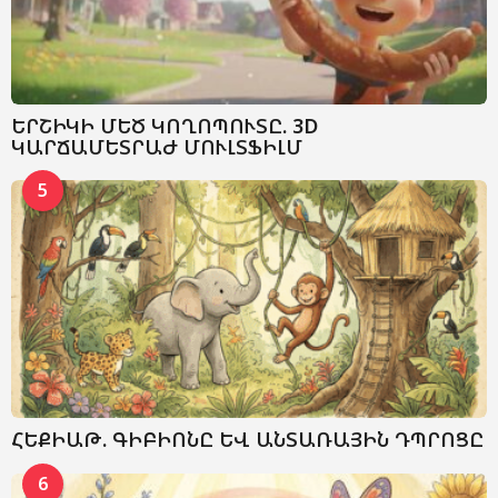
ԵՐՇԻԿԻ ՄԵԾ ԿՈՂՈՊՈՒՏԸ. 3D
ԿԱՐՃԱՄԵՏՐԱԺ ՄՈՒԼՏՖԻԼՄ
5
ՀԵՔԻԱԹ. ԳԻԲԻՈՆԸ ԵՎ ԱՆՏԱՌԱՅԻՆ ԴՊՐՈՑԸ
6