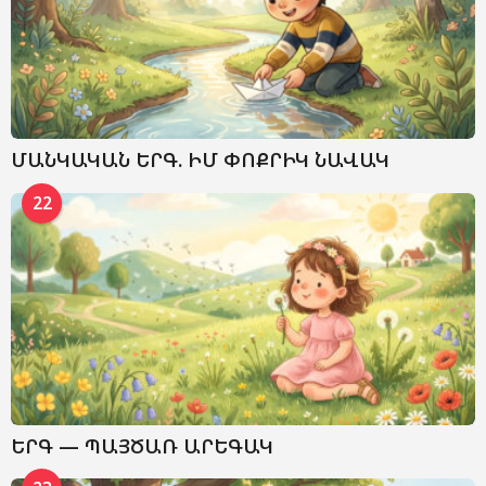
ՄԱՆԿԱԿԱՆ ԵՐԳ. ԻՄ ՓՈՔՐԻԿ ՆԱՎԱԿ
22
ԵՐԳ — ՊԱՅԾԱՌ ԱՐԵԳԱԿ