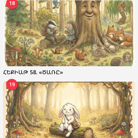
18
ՀԵՔԻԱԹ 58. «ԾԱՌԸ»
19