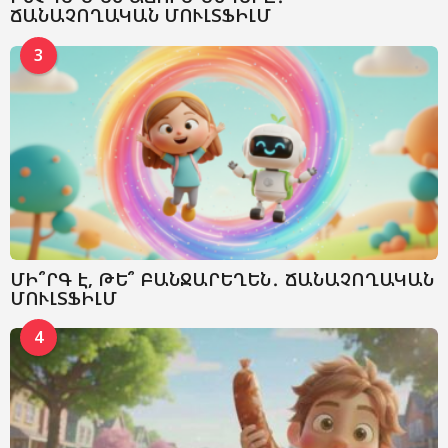
ՃԱՆԱՉՈՂԱԿԱՆ ՄՈՒԼՏՖԻԼՄ
3
ՄԻ՞ՐԳ Է, ԹԵ՞ ԲԱՆՋԱՐԵՂԵՆ․ ՃԱՆԱՉՈՂԱԿԱՆ
ՄՈՒԼՏՖԻԼՄ
4