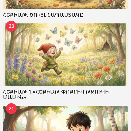
ՀԵՔԻԱԹ. ԾՈՒՅԼ ՆԱՊԱՍՏԱԿԸ
20
ՀԵՔԻԱԹ 1.«ՀԵՔԻԱԹ ՓՈՔՐԻԿ ԹԶՈՒԿԻ
ՄԱՍԻՆ»
21