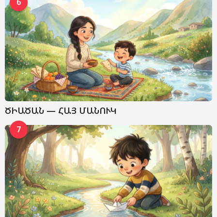
6
ԾԻԱԾԱՆ — ՀԱՅ ՄԱՆՈՒԿ
7