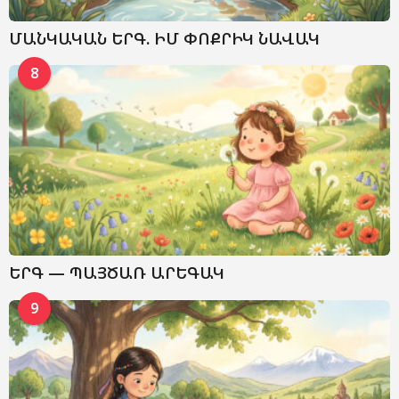
ՄԱՆԿԱԿԱՆ ԵՐԳ. ԻՄ ՓՈՔՐԻԿ ՆԱՎԱԿ
8
ԵՐԳ — ՊԱՅԾԱՌ ԱՐԵԳԱԿ
9