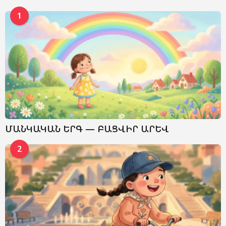
1
ՄԱՆԿԱԿԱՆ ԵՐԳ — ԲԱՑՎԻՐ ԱՐԵՎ
2