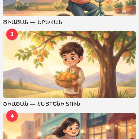
ԾԻԱԾԱՆ — ԵՐԵՎԱՆ
3
ԾԻԱԾԱՆ — ՀԱՅՐԵՆԻ ՏՈՒՆ
4