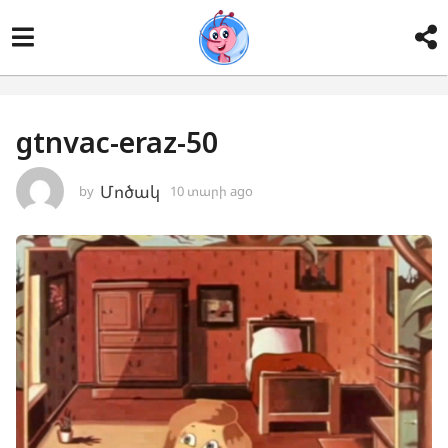
gtnvac-eraz-50
Մոծակ
by
10 տարի ago
1
0
տ
ա
ր
ի
a
g
o