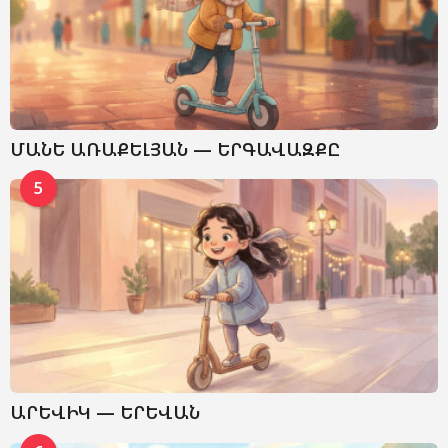
ՄԱՆԵ ԱՌԱՔԵԼՅԱՆ — ԵՐԳԱՎԱԶՔԸ
5
ԱՐԵՎԻԿ — ԵՐԵՎԱՆ