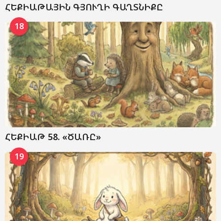
ՀԵՔԻԱԹԱՅԻՆ ԳՅՈՒՂԻ ԳԱՂՏՆԻՔԸ
18
ՀԵՔԻԱԹ 58. «ԾԱՌԸ»
19