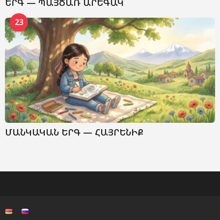
ԵՐԳ — ՊԱՅԾԱՌ ԱՐԵԳԱԿ
23
ՄԱՆԿԱԿԱՆ ԵՐԳ — ՀԱՅՐԵՆԻՔ