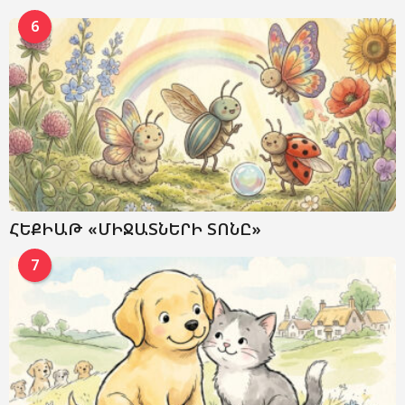
6
ՀԵՔԻԱԹ «ՄԻՋԱՏՆԵՐԻ ՏՈՆԸ»
7