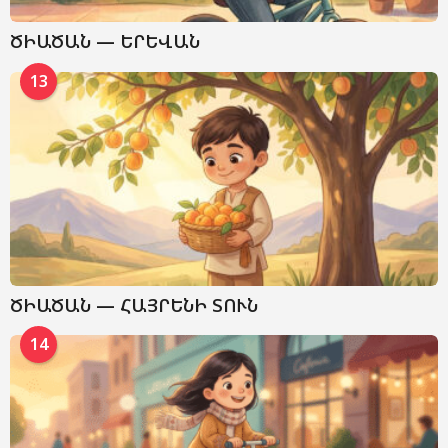
ԾԻԱԾԱՆ — ԵՐԵՎԱՆ
13
ԾԻԱԾԱՆ — ՀԱՅՐԵՆԻ ՏՈՒՆ
14