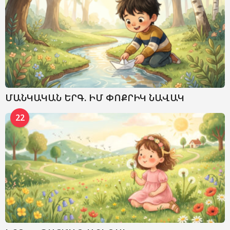
ՄԱՆԿԱԿԱՆ ԵՐԳ. ԻՄ ՓՈՔՐԻԿ ՆԱՎԱԿ
22