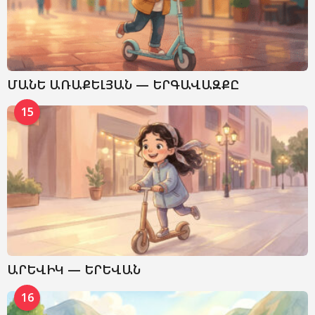
ՄԱՆԵ ԱՌԱՔԵԼՅԱՆ — ԵՐԳԱՎԱԶՔԸ
15
ԱՐԵՎԻԿ — ԵՐԵՎԱՆ
16