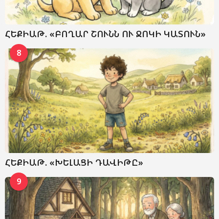
ՀԵՔԻԱԹ. «ԲՈՂԱՐ ՇՈՒՆՆ ՈՒ ՋՈԿԻ ԿԱՏՈՒՆ»
8
ՀԵՔԻԱԹ. «ԽԵԼԱՑԻ ԴԱՎԻԹԸ»
9