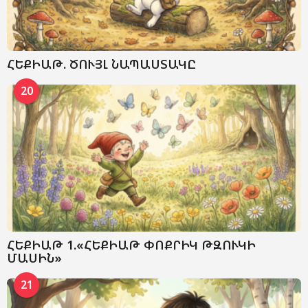
ՀԵՔԻԱԹ. ԾՈՒՅԼ ՆԱՊԱՍՏԱԿԸ
20
ՀԵՔԻԱԹ 1.«ՀԵՔԻԱԹ ՓՈՔՐԻԿ ԹԶՈՒԿԻ
ՄԱՍԻՆ»
21