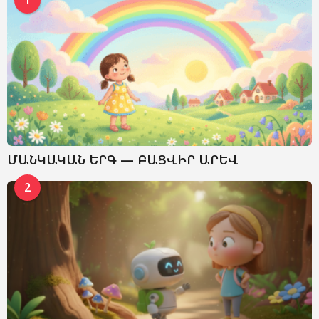
ՄԱՆԿԱԿԱՆ ԵՐԳ — ԲԱՑՎԻՐ ԱՐԵՎ
2