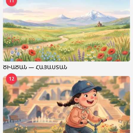
11
ԾԻԱԾԱՆ — ՀԱՅԱՍՏԱՆ
12