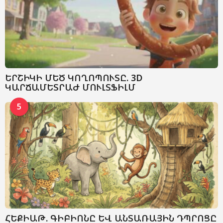
ԵՐՇԻԿԻ ՄԵԾ ԿՈՂՈՊՈՒՏԸ. 3D
ԿԱՐՃԱՄԵՏՐԱԺ ՄՈՒԼՏՖԻԼՄ
5
ՀԵՔԻԱԹ. ԳԻԲԻՈՆԸ ԵՎ ԱՆՏԱՌԱՅԻՆ ԴՊՐՈՑԸ