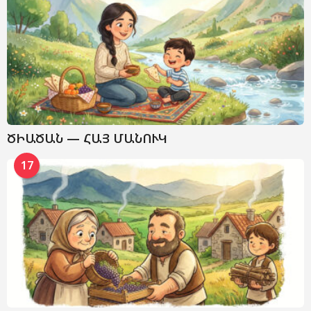
ԾԻԱԾԱՆ — ՀԱՅ ՄԱՆՈՒԿ
17