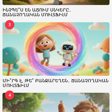
ԻՆՉՊԵ՞Ս ԵՆ ԱՃՈՒՄ ՍՆԿԵՐԸ․
ՃԱՆԱՉՈՂԱԿԱՆ ՄՈՒԼՏՖԻԼՄ
3
ՄԻ՞ՐԳ Է, ԹԵ՞ ԲԱՆՋԱՐԵՂԵՆ․ ՃԱՆԱՉՈՂԱԿԱՆ
ՄՈՒԼՏՖԻԼՄ
4