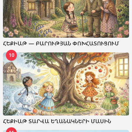
ՀԵՔԻԱԹ — ԲԱՐՈՒԹՅԱՆ ՓՈԽՀԱՏՈՒՑՈՒՄ
10
ՀԵՔԻԱԹ ՏԱՐՎԱ ԵՂԱՆԱԿՆԵՐԻ ՄԱՍԻՆ