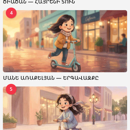
ԾԻԱԾԱՆ — ՀԱՅՐԵՆԻ ՏՈՒՆ
4
ՄԱՆԵ ԱՌԱՔԵԼՅԱՆ — ԵՐԳԱՎԱԶՔԸ
5