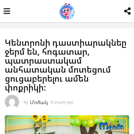
Կենտրոնի դաստիարակնեը
ջերմ են, հոգատար,
պատրաստակամ
անհատական մոտեցում
ցուցաբերելու ամեն
փոքրիկի:
Մոծակ
by
8 տարի ago
8
տ
ա
ր
ի
a