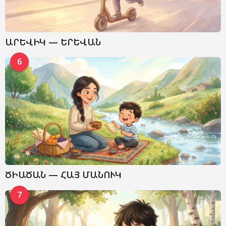
ԱՐԵՎԻԿ — ԵՐԵՎԱՆ
6
ԾԻԱԾԱՆ — ՀԱՅ ՄԱՆՈՒԿ
7