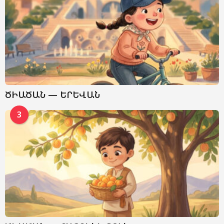
ԾԻԱԾԱՆ — ԵՐԵՎԱՆ
3