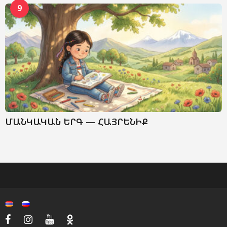
9
ՄԱՆԿԱԿԱՆ ԵՐԳ — ՀԱՅՐԵՆԻՔ