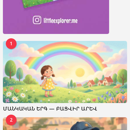
1
ՄԱՆԿԱԿԱՆ ԵՐԳ — ԲԱՑՎԻՐ ԱՐԵՎ
2