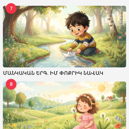
7
ՄԱՆԿԱԿԱՆ ԵՐԳ. ԻՄ ՓՈՔՐԻԿ ՆԱՎԱԿ
8