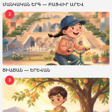
ՄԱՆԿԱԿԱՆ ԵՐԳ — ԲԱՑՎԻՐ ԱՐԵՎ
2
ԾԻԱԾԱՆ — ԵՐԵՎԱՆ
3