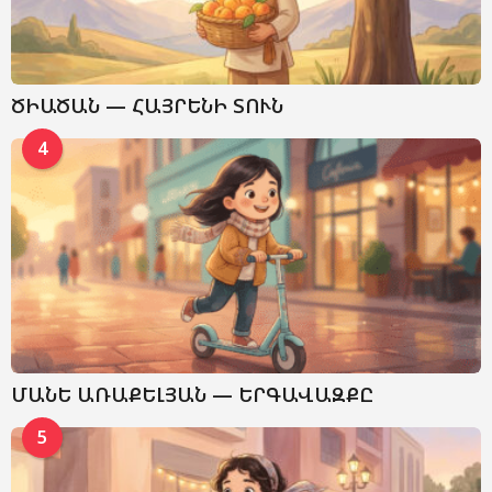
ԾԻԱԾԱՆ — ՀԱՅՐԵՆԻ ՏՈՒՆ
4
ՄԱՆԵ ԱՌԱՔԵԼՅԱՆ — ԵՐԳԱՎԱԶՔԸ
5