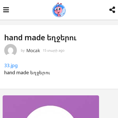
hand made եղջերու
Mocak
by
15 տարի ago
1
5
տ
33.jpg
ա
ր
hand made եղջերու
ի
a
g
o