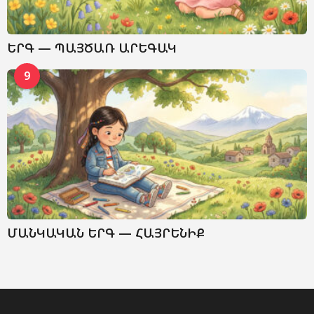
ԵՐԳ — ՊԱՅԾԱՌ ԱՐԵԳԱԿ
9
ՄԱՆԿԱԿԱՆ ԵՐԳ — ՀԱՅՐԵՆԻՔ