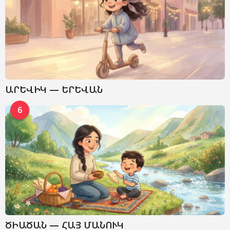
ԱՐԵՎԻԿ — ԵՐԵՎԱՆ
6
ԾԻԱԾԱՆ — ՀԱՅ ՄԱՆՈՒԿ