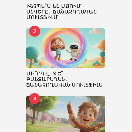
ԻՆՉՊԵ՞Ս ԵՆ ԱՃՈՒՄ
ՍՆԿԵՐԸ․ ՃԱՆԱՉՈՂԱԿԱՆ
ՄՈՒԼՏՖԻԼՄ
3
ՄԻ՞ՐԳ Է, ԹԵ՞
ԲԱՆՋԱՐԵՂԵՆ․
ՃԱՆԱՉՈՂԱԿԱՆ ՄՈՒԼՏՖԻԼՄ
4