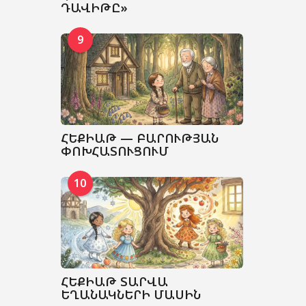
ԴԱՎԻԹԸ»
9
ՀԵՔԻԱԹ — ԲԱՐՈՒԹՅԱՆ
ՓՈԽՀԱՏՈՒՑՈՒՄ
10
ՀԵՔԻԱԹ ՏԱՐՎԱ
ԵՂԱՆԱԿՆԵՐԻ ՄԱՍԻՆ