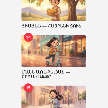
ԾԻԱԾԱՆ — ՀԱՅՐԵՆԻ ՏՈՒՆ
14
ՄԱՆԵ ԱՌԱՔԵԼՅԱՆ —
ԵՐԳԱՎԱԶՔԸ
15