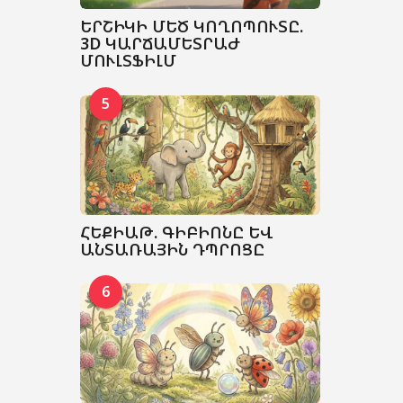
ԵՐՇԻԿԻ ՄԵԾ ԿՈՂՈՊՈՒՏԸ.
3D ԿԱՐՃԱՄԵՏՐԱԺ
ՄՈՒԼՏՖԻԼՄ
5
ՀԵՔԻԱԹ. ԳԻԲԻՈՆԸ ԵՎ
ԱՆՏԱՌԱՅԻՆ ԴՊՐՈՑԸ
6