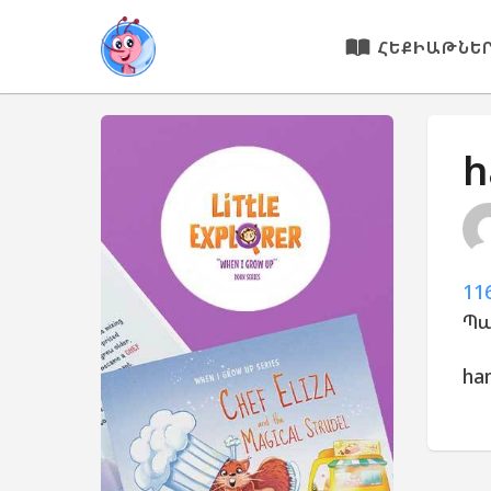
ՀԵՔԻԱԹՆԵ
h
116
Պա
ha