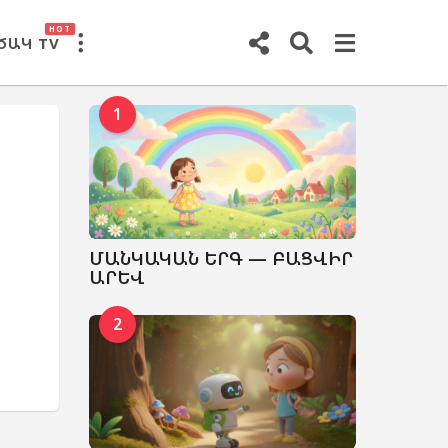
HOT
ԾԱԿ TV
1
ՄԱՆԿԱԿԱՆ ԵՐԳ — ԲԱՑՎԻՐ
ԱՐԵՎ
2