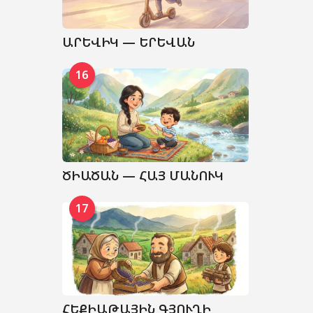
ԱՐԵՎԻԿ — ԵՐԵՎԱՆ
16
ԾԻԱԾԱՆ — ՀԱՅ ՄԱՆՈՒԿ
17
ՀԵՔԻԱԹԱՅԻՆ ԳՅՈՒՂԻ