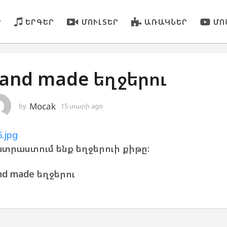
Ր
ԵՐԳԵՐ
ՄՈՒԼՏԵՐ
ԱՌԱԿՆԵՐ
ՄՈ
and made եղջերու
Mocak
by
15 տարի ago
1
5
տ
.jpg
ա
ր
տրաստում ենք եղջերուի քիթը:
ի
a
nd made եղջերու
g
o