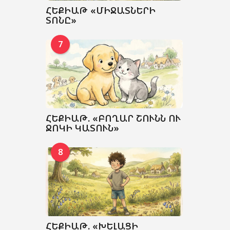
ՀԵՔԻԱԹ «ՄԻՋԱՏՆԵՐԻ
ՏՈՆԸ»
7
ՀԵՔԻԱԹ. «ԲՈՂԱՐ ՇՈՒՆՆ ՈՒ
ՋՈԿԻ ԿԱՏՈՒՆ»
8
ՀԵՔԻԱԹ. «ԽԵԼԱՑԻ