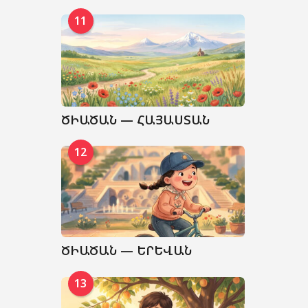
11
ԾԻԱԾԱՆ — ՀԱՅԱՍՏԱՆ
12
ԾԻԱԾԱՆ — ԵՐԵՎԱՆ
13