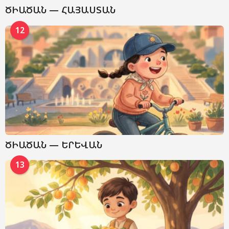
ԾԻԱԾԱՆ — ՀԱՅԱՍՏԱՆ
12
ԾԻԱԾԱՆ — ԵՐԵՎԱՆ
13