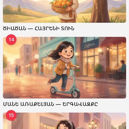
ԾԻԱԾԱՆ — ՀԱՅՐԵՆԻ ՏՈՒՆ
14
ՄԱՆԵ ԱՌԱՔԵԼՅԱՆ — ԵՐԳԱՎԱԶՔԸ
15