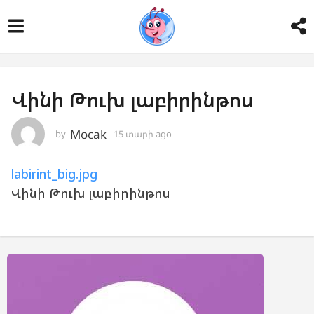
Վինի Թուխ լաբիրինթոս
Mocak
by
15 տարի ago
1
5
տ
labirint_big.jpg
ա
ր
Վինի Թուխ լաբիրինթոս
ի
a
g
o