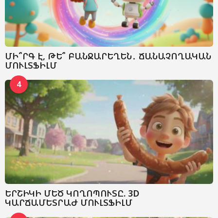
ՄԻ՞ՐԳ Է, ԹԵ՞ ԲԱՆՋԱՐԵՂԵՆ․ ՃԱՆԱՉՈՂԱԿԱՆ
ՄՈՒԼՏՖԻԼՄ
4
ԵՐՇԻԿԻ ՄԵԾ ԿՈՂՈՊՈՒՏԸ. 3D
ԿԱՐՃԱՄԵՏՐԱԺ ՄՈՒԼՏՖԻԼՄ