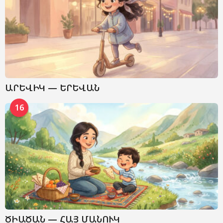
ԱՐԵՎԻԿ — ԵՐԵՎԱՆ
16
ԾԻԱԾԱՆ — ՀԱՅ ՄԱՆՈՒԿ