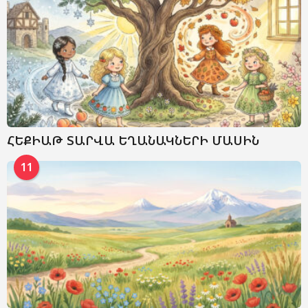
ՀԵՔԻԱԹ ՏԱՐՎԱ ԵՂԱՆԱԿՆԵՐԻ ՄԱՍԻՆ
11