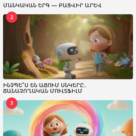
ՄԱՆԿԱԿԱՆ ԵՐԳ — ԲԱՑՎԻՐ ԱՐԵՎ
2
ԻՆՉՊԵ՞Ս ԵՆ ԱՃՈՒՄ ՍՆԿԵՐԸ․
ՃԱՆԱՉՈՂԱԿԱՆ ՄՈՒԼՏՖԻԼՄ
3