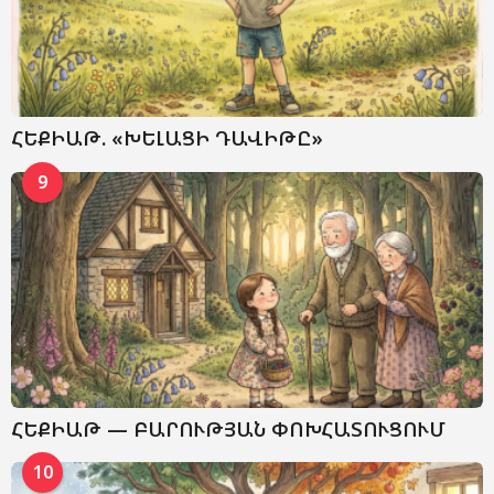
ՀԵՔԻԱԹ. «ԽԵԼԱՑԻ ԴԱՎԻԹԸ»
9
ՀԵՔԻԱԹ — ԲԱՐՈՒԹՅԱՆ ՓՈԽՀԱՏՈՒՑՈՒՄ
10