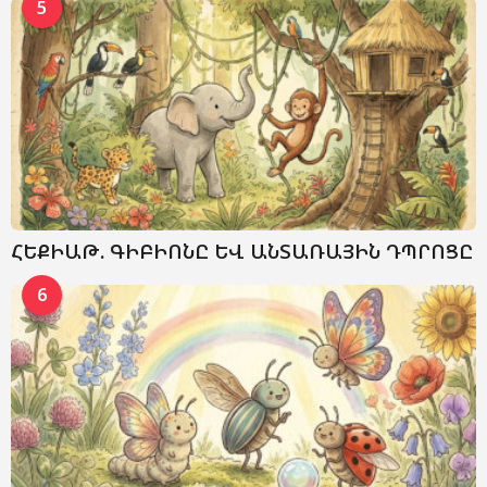
5
ՀԵՔԻԱԹ. ԳԻԲԻՈՆԸ ԵՎ ԱՆՏԱՌԱՅԻՆ ԴՊՐՈՑԸ
6