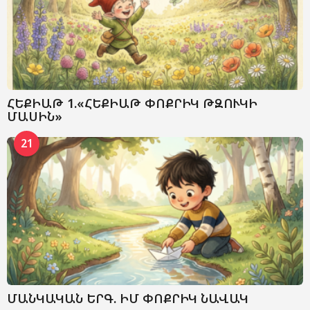
ՀԵՔԻԱԹ 1.«ՀԵՔԻԱԹ ՓՈՔՐԻԿ ԹԶՈՒԿԻ
ՄԱՍԻՆ»
21
ՄԱՆԿԱԿԱՆ ԵՐԳ. ԻՄ ՓՈՔՐԻԿ ՆԱՎԱԿ