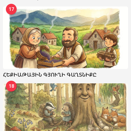
17
ՀԵՔԻԱԹԱՅԻՆ ԳՅՈՒՂԻ ԳԱՂՏՆԻՔԸ
18