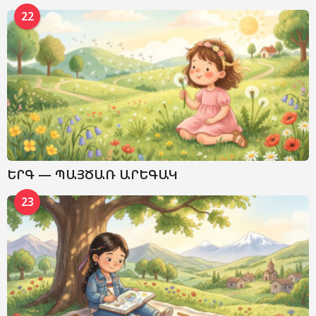
22
ԵՐԳ — ՊԱՅԾԱՌ ԱՐԵԳԱԿ
23