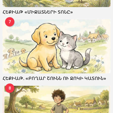
ՀԵՔԻԱԹ «ՄԻՋԱՏՆԵՐԻ ՏՈՆԸ»
7
ՀԵՔԻԱԹ. «ԲՈՂԱՐ ՇՈՒՆՆ ՈՒ ՋՈԿԻ ԿԱՏՈՒՆ»
8