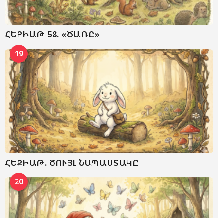
ՀԵՔԻԱԹ 58. «ԾԱՌԸ»
19
ՀԵՔԻԱԹ. ԾՈՒՅԼ ՆԱՊԱՍՏԱԿԸ
20