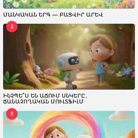
ՄԱՆԿԱԿԱՆ ԵՐԳ — ԲԱՑՎԻՐ ԱՐԵՎ
2
ԻՆՉՊԵ՞Ս ԵՆ ԱՃՈՒՄ ՍՆԿԵՐԸ․
ՃԱՆԱՉՈՂԱԿԱՆ ՄՈՒԼՏՖԻԼՄ
3