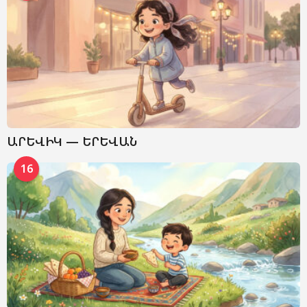
ԱՐԵՎԻԿ — ԵՐԵՎԱՆ
16