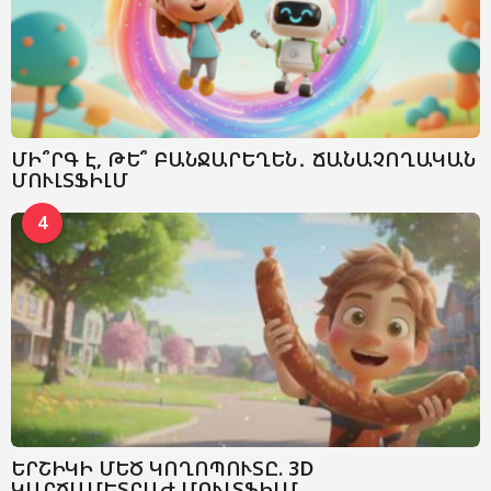
ՄԻ՞ՐԳ Է, ԹԵ՞ ԲԱՆՋԱՐԵՂԵՆ․ ՃԱՆԱՉՈՂԱԿԱՆ
ՄՈՒԼՏՖԻԼՄ
4
ԵՐՇԻԿԻ ՄԵԾ ԿՈՂՈՊՈՒՏԸ. 3D
ԿԱՐՃԱՄԵՏՐԱԺ ՄՈՒԼՏՖԻԼՄ