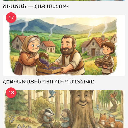
ԾԻԱԾԱՆ — ՀԱՅ ՄԱՆՈՒԿ
17
ՀԵՔԻԱԹԱՅԻՆ ԳՅՈՒՂԻ ԳԱՂՏՆԻՔԸ
18