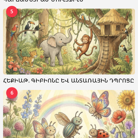
5
ՀԵՔԻԱԹ. ԳԻԲԻՈՆԸ ԵՎ ԱՆՏԱՌԱՅԻՆ ԴՊՐՈՑԸ
6