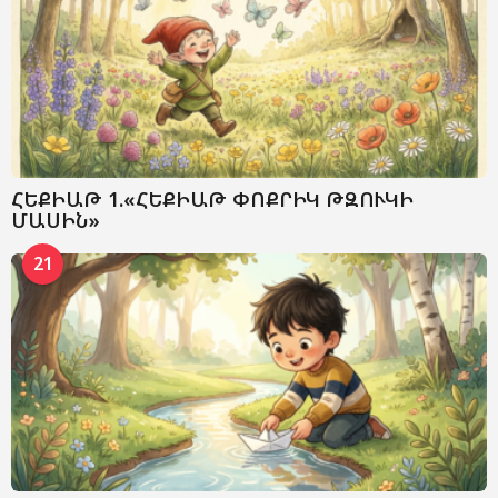
ՀԵՔԻԱԹ 1.«ՀԵՔԻԱԹ ՓՈՔՐԻԿ ԹԶՈՒԿԻ
ՄԱՍԻՆ»
21