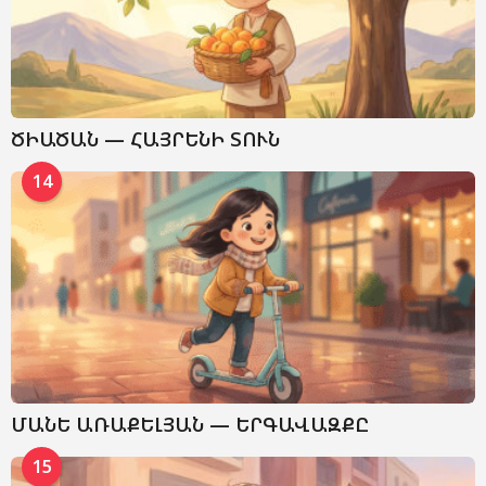
ԾԻԱԾԱՆ — ՀԱՅՐԵՆԻ ՏՈՒՆ
14
ՄԱՆԵ ԱՌԱՔԵԼՅԱՆ — ԵՐԳԱՎԱԶՔԸ
15