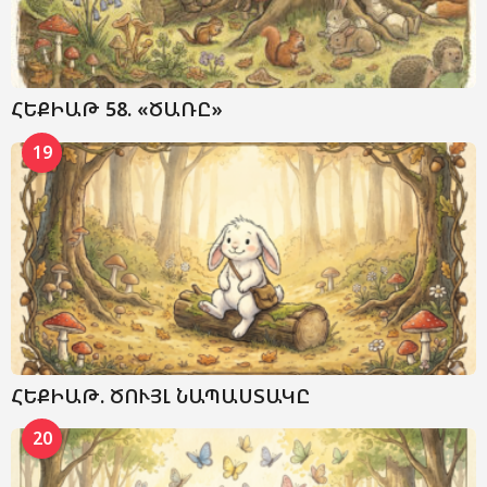
ՀԵՔԻԱԹ 58. «ԾԱՌԸ»
19
ՀԵՔԻԱԹ. ԾՈՒՅԼ ՆԱՊԱՍՏԱԿԸ
20