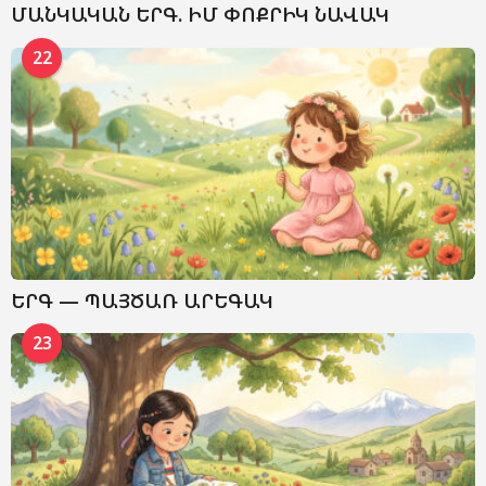
ՄԱՆԿԱԿԱՆ ԵՐԳ. ԻՄ ՓՈՔՐԻԿ ՆԱՎԱԿ
22
ԵՐԳ — ՊԱՅԾԱՌ ԱՐԵԳԱԿ
23