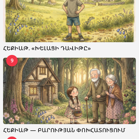
ՀԵՔԻԱԹ. «ԽԵԼԱՑԻ ԴԱՎԻԹԸ»
9
ՀԵՔԻԱԹ — ԲԱՐՈՒԹՅԱՆ ՓՈԽՀԱՏՈՒՑՈՒՄ