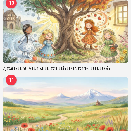
10
ՀԵՔԻԱԹ ՏԱՐՎԱ ԵՂԱՆԱԿՆԵՐԻ ՄԱՍԻՆ
11