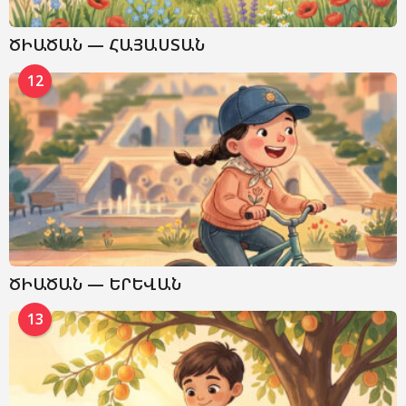
ԾԻԱԾԱՆ — ՀԱՅԱՍՏԱՆ
12
ԾԻԱԾԱՆ — ԵՐԵՎԱՆ
13