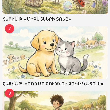
ՀԵՔԻԱԹ «ՄԻՋԱՏՆԵՐԻ ՏՈՆԸ»
7
ՀԵՔԻԱԹ. «ԲՈՂԱՐ ՇՈՒՆՆ ՈՒ ՋՈԿԻ ԿԱՏՈՒՆ»
8