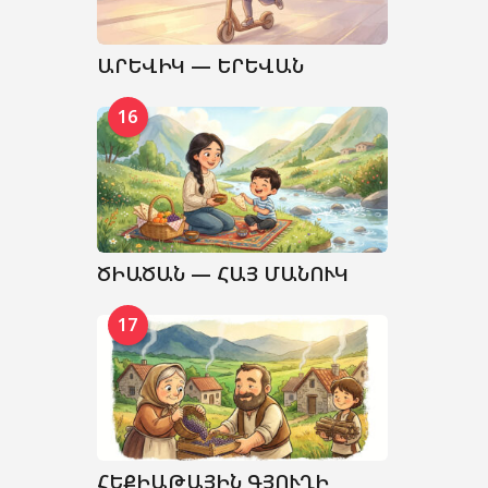
ԱՐԵՎԻԿ — ԵՐԵՎԱՆ
16
ԾԻԱԾԱՆ — ՀԱՅ ՄԱՆՈՒԿ
17
ՀԵՔԻԱԹԱՅԻՆ ԳՅՈՒՂԻ