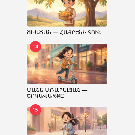
ԾԻԱԾԱՆ — ՀԱՅՐԵՆԻ ՏՈՒՆ
14
ՄԱՆԵ ԱՌԱՔԵԼՅԱՆ —
ԵՐԳԱՎԱԶՔԸ
15