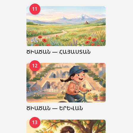
11
ԾԻԱԾԱՆ — ՀԱՅԱՍՏԱՆ
12
ԾԻԱԾԱՆ — ԵՐԵՎԱՆ
13