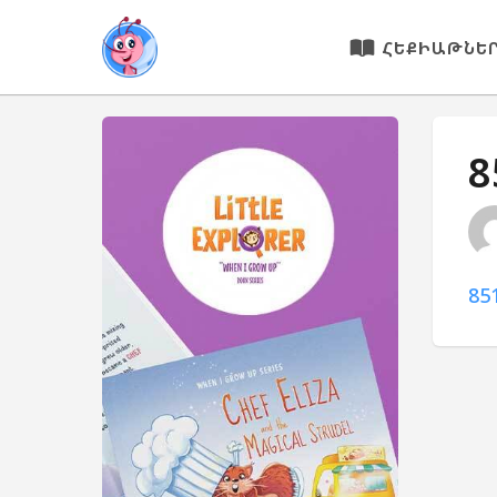
ՀԵՔԻԱԹՆԵ
8
85