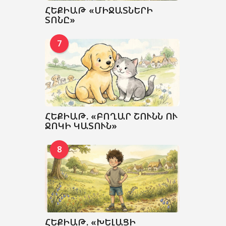
ՀԵՔԻԱԹ «ՄԻՋԱՏՆԵՐԻ
ՏՈՆԸ»
7
ՀԵՔԻԱԹ. «ԲՈՂԱՐ ՇՈՒՆՆ ՈՒ
ՋՈԿԻ ԿԱՏՈՒՆ»
8
ՀԵՔԻԱԹ. «ԽԵԼԱՑԻ