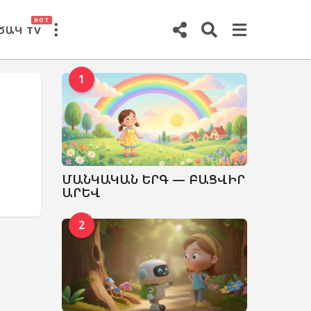
HOT
ԾԱԿ TV
1
ՄԱՆԿԱԿԱՆ ԵՐԳ — ԲԱՑՎԻՐ
ԱՐԵՎ
2