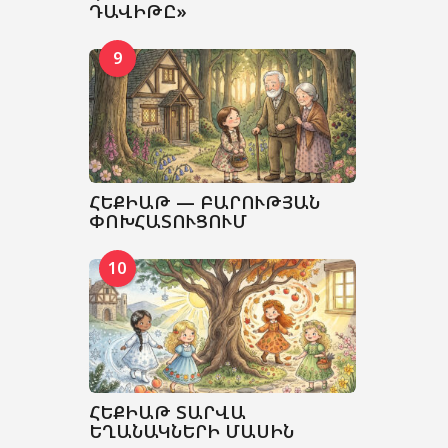
ԴԱՎԻԹԸ»
9
ՀԵՔԻԱԹ — ԲԱՐՈՒԹՅԱՆ
ՓՈԽՀԱՏՈՒՑՈՒՄ
10
ՀԵՔԻԱԹ ՏԱՐՎԱ
ԵՂԱՆԱԿՆԵՐԻ ՄԱՍԻՆ