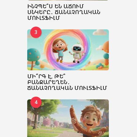
ԻՆՉՊԵ՞Ս ԵՆ ԱՃՈՒՄ
ՍՆԿԵՐԸ․ ՃԱՆԱՉՈՂԱԿԱՆ
ՄՈՒԼՏՖԻԼՄ
3
ՄԻ՞ՐԳ Է, ԹԵ՞
ԲԱՆՋԱՐԵՂԵՆ․
ՃԱՆԱՉՈՂԱԿԱՆ ՄՈՒԼՏՖԻԼՄ
4