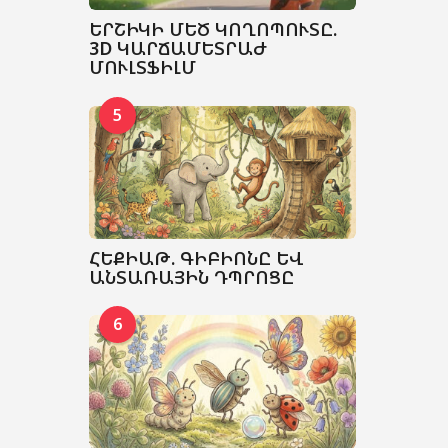
ԵՐՇԻԿԻ ՄԵԾ ԿՈՂՈՊՈՒՏԸ.
3D ԿԱՐՃԱՄԵՏՐԱԺ
ՄՈՒԼՏՖԻԼՄ
5
ՀԵՔԻԱԹ. ԳԻԲԻՈՆԸ ԵՎ
ԱՆՏԱՌԱՅԻՆ ԴՊՐՈՑԸ
6