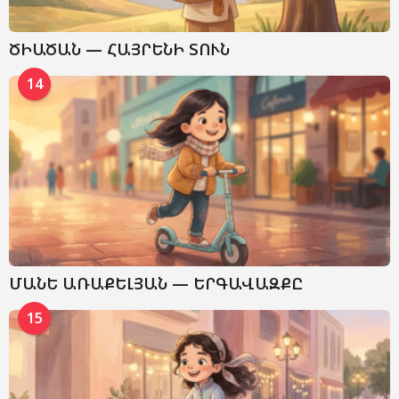
ԾԻԱԾԱՆ — ՀԱՅՐԵՆԻ ՏՈՒՆ
14
ՄԱՆԵ ԱՌԱՔԵԼՅԱՆ — ԵՐԳԱՎԱԶՔԸ
15