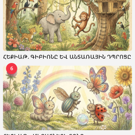
ՀԵՔԻԱԹ. ԳԻԲԻՈՆԸ ԵՎ ԱՆՏԱՌԱՅԻՆ ԴՊՐՈՑԸ
6