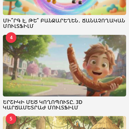
ՄԻ՞ՐԳ Է, ԹԵ՞ ԲԱՆՋԱՐԵՂԵՆ․ ՃԱՆԱՉՈՂԱԿԱՆ
ՄՈՒԼՏՖԻԼՄ
4
ԵՐՇԻԿԻ ՄԵԾ ԿՈՂՈՊՈՒՏԸ. 3D
ԿԱՐՃԱՄԵՏՐԱԺ ՄՈՒԼՏՖԻԼՄ
5