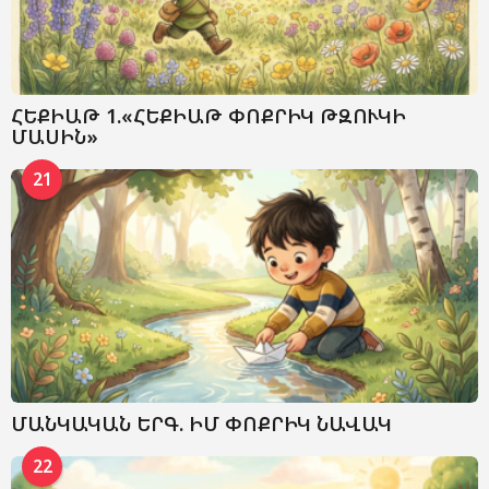
ՀԵՔԻԱԹ 1.«ՀԵՔԻԱԹ ՓՈՔՐԻԿ ԹԶՈՒԿԻ
ՄԱՍԻՆ»
21
ՄԱՆԿԱԿԱՆ ԵՐԳ. ԻՄ ՓՈՔՐԻԿ ՆԱՎԱԿ
22