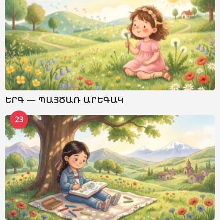
ԵՐԳ — ՊԱՅԾԱՌ ԱՐԵԳԱԿ
23