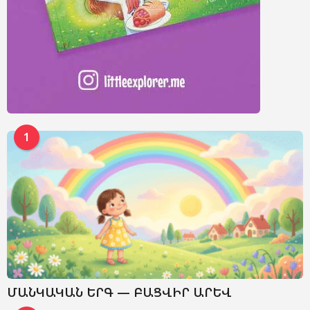
1
ՄԱՆԿԱԿԱՆ ԵՐԳ — ԲԱՑՎԻՐ ԱՐԵՎ