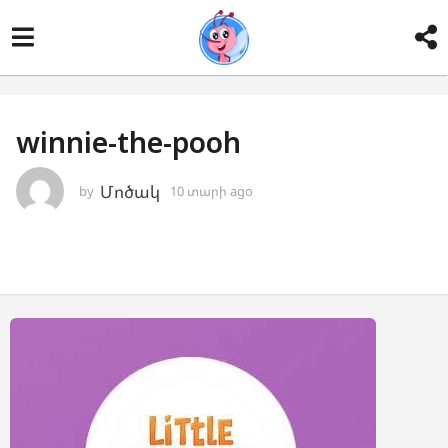
winnie-the-pooh
Մոծակ
by
10 տարի ago
1
0
տ
ա
ր
ի
a
g
o