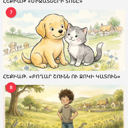
ՀԵՔԻԱԹ «ՄԻՋԱՏՆԵՐԻ ՏՈՆԸ»
7
ՀԵՔԻԱԹ. «ԲՈՂԱՐ ՇՈՒՆՆ ՈՒ ՋՈԿԻ ԿԱՏՈՒՆ»
8