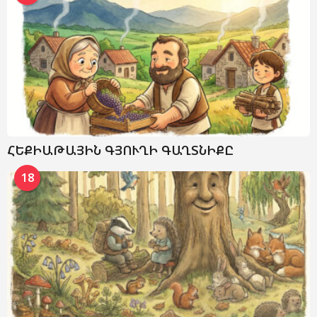
ՀԵՔԻԱԹԱՅԻՆ ԳՅՈՒՂԻ ԳԱՂՏՆԻՔԸ
18