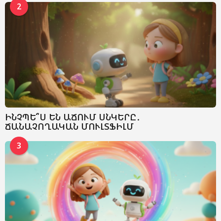
2
ԻՆՉՊԵ՞Ս ԵՆ ԱՃՈՒՄ ՍՆԿԵՐԸ․
ՃԱՆԱՉՈՂԱԿԱՆ ՄՈՒԼՏՖԻԼՄ
3