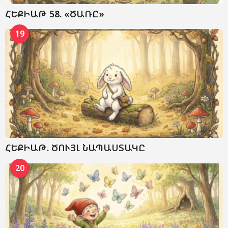
ՀԵՔԻԱԹ 58. «ԾԱՌԸ»
19
ՀԵՔԻԱԹ. ԾՈՒՅԼ ՆԱՊԱՍՏԱԿԸ
20