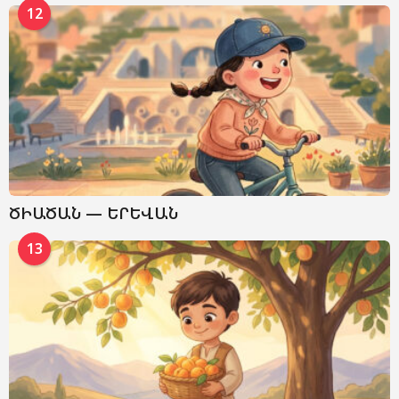
12
ԾԻԱԾԱՆ — ԵՐԵՎԱՆ
13