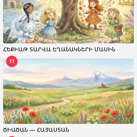
ՀԵՔԻԱԹ ՏԱՐՎԱ ԵՂԱՆԱԿՆԵՐԻ ՄԱՍԻՆ
11
ԾԻԱԾԱՆ — ՀԱՅԱՍՏԱՆ