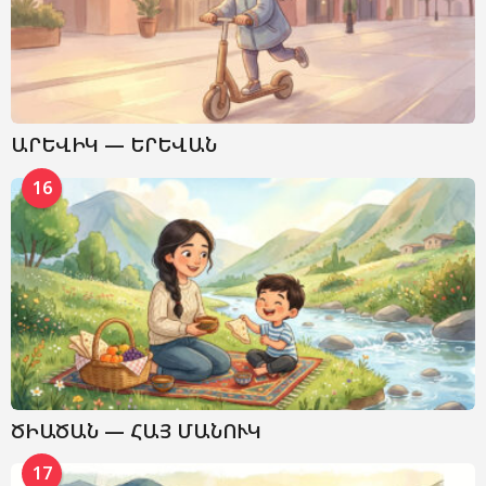
ԱՐԵՎԻԿ — ԵՐԵՎԱՆ
16
ԾԻԱԾԱՆ — ՀԱՅ ՄԱՆՈՒԿ
17