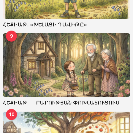
ՀԵՔԻԱԹ. «ԽԵԼԱՑԻ ԴԱՎԻԹԸ»
9
ՀԵՔԻԱԹ — ԲԱՐՈՒԹՅԱՆ ՓՈԽՀԱՏՈՒՑՈՒՄ
10