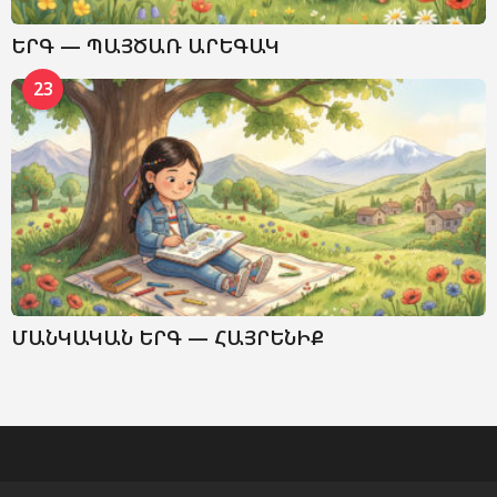
ԵՐԳ — ՊԱՅԾԱՌ ԱՐԵԳԱԿ
23
ՄԱՆԿԱԿԱՆ ԵՐԳ — ՀԱՅՐԵՆԻՔ