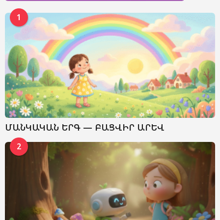
1
ՄԱՆԿԱԿԱՆ ԵՐԳ — ԲԱՑՎԻՐ ԱՐԵՎ
2