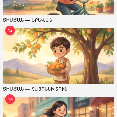
ԾԻԱԾԱՆ — ԵՐԵՎԱՆ
13
ԾԻԱԾԱՆ — ՀԱՅՐԵՆԻ ՏՈՒՆ
14