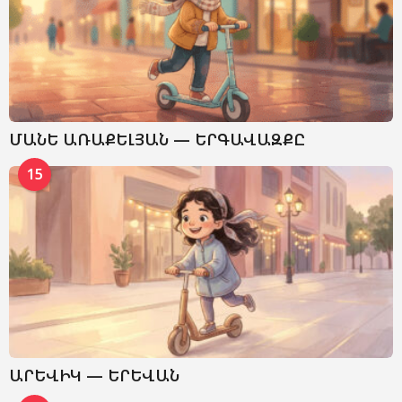
ՄԱՆԵ ԱՌԱՔԵԼՅԱՆ — ԵՐԳԱՎԱԶՔԸ
15
ԱՐԵՎԻԿ — ԵՐԵՎԱՆ