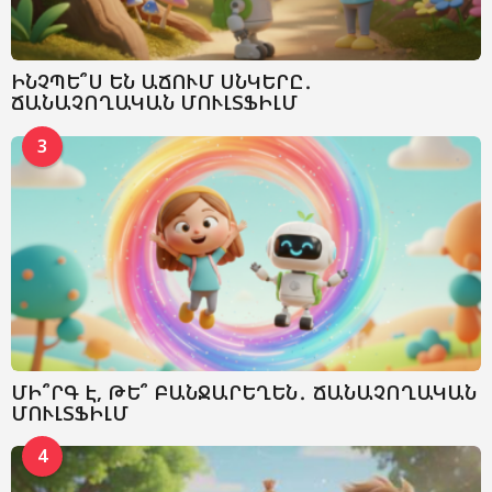
ԻՆՉՊԵ՞Ս ԵՆ ԱՃՈՒՄ ՍՆԿԵՐԸ․
ՃԱՆԱՉՈՂԱԿԱՆ ՄՈՒԼՏՖԻԼՄ
3
ՄԻ՞ՐԳ Է, ԹԵ՞ ԲԱՆՋԱՐԵՂԵՆ․ ՃԱՆԱՉՈՂԱԿԱՆ
ՄՈՒԼՏՖԻԼՄ
4