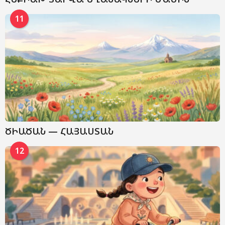
11
ԾԻԱԾԱՆ — ՀԱՅԱՍՏԱՆ
12