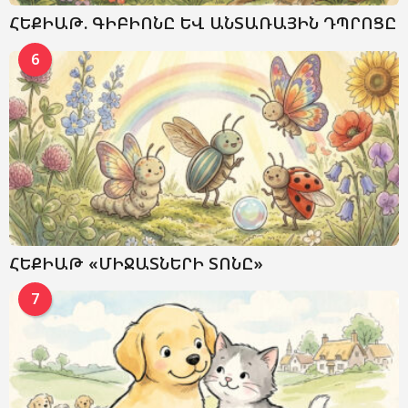
ՀԵՔԻԱԹ. ԳԻԲԻՈՆԸ ԵՎ ԱՆՏԱՌԱՅԻՆ ԴՊՐՈՑԸ
6
ՀԵՔԻԱԹ «ՄԻՋԱՏՆԵՐԻ ՏՈՆԸ»
7