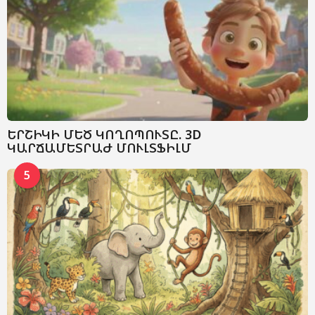
ԵՐՇԻԿԻ ՄԵԾ ԿՈՂՈՊՈՒՏԸ. 3D
ԿԱՐՃԱՄԵՏՐԱԺ ՄՈՒԼՏՖԻԼՄ
5