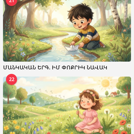
21
ՄԱՆԿԱԿԱՆ ԵՐԳ. ԻՄ ՓՈՔՐԻԿ ՆԱՎԱԿ
22