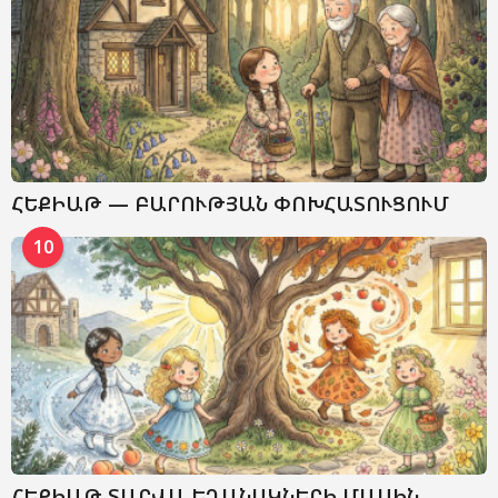
ՀԵՔԻԱԹ — ԲԱՐՈՒԹՅԱՆ ՓՈԽՀԱՏՈՒՑՈՒՄ
10
ՀԵՔԻԱԹ ՏԱՐՎԱ ԵՂԱՆԱԿՆԵՐԻ ՄԱՍԻՆ