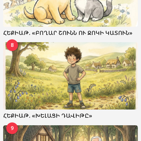
ՀԵՔԻԱԹ. «ԲՈՂԱՐ ՇՈՒՆՆ ՈՒ ՋՈԿԻ ԿԱՏՈՒՆ»
8
ՀԵՔԻԱԹ. «ԽԵԼԱՑԻ ԴԱՎԻԹԸ»
9