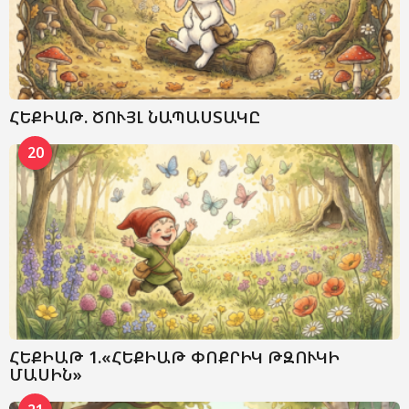
ՀԵՔԻԱԹ. ԾՈՒՅԼ ՆԱՊԱՍՏԱԿԸ
20
ՀԵՔԻԱԹ 1.«ՀԵՔԻԱԹ ՓՈՔՐԻԿ ԹԶՈՒԿԻ
ՄԱՍԻՆ»