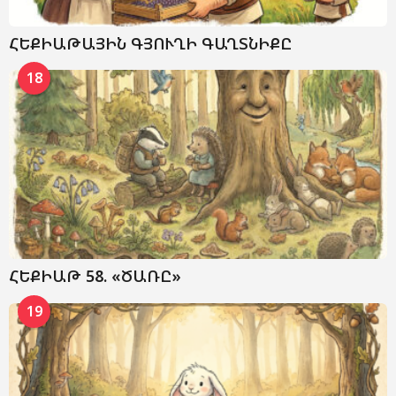
ՀԵՔԻԱԹԱՅԻՆ ԳՅՈՒՂԻ ԳԱՂՏՆԻՔԸ
18
ՀԵՔԻԱԹ 58. «ԾԱՌԸ»
19