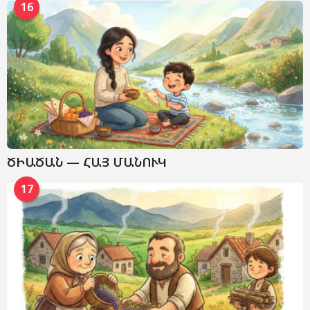
16
ԾԻԱԾԱՆ — ՀԱՅ ՄԱՆՈՒԿ
17