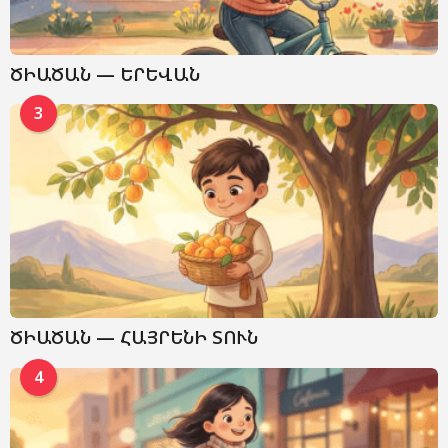
ԾԻԱԾԱՆ — ԵՐԵՎԱՆ
3
ԾԻԱԾԱՆ — ՀԱՅՐԵՆԻ ՏՈՒՆ
4