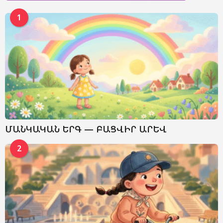
1
ՄԱՆԿԱԿԱՆ ԵՐԳ — ԲԱՑՎԻՐ ԱՐԵՎ
2