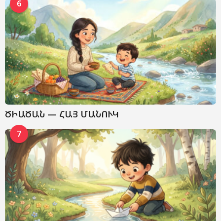
6
ԾԻԱԾԱՆ — ՀԱՅ ՄԱՆՈՒԿ
7