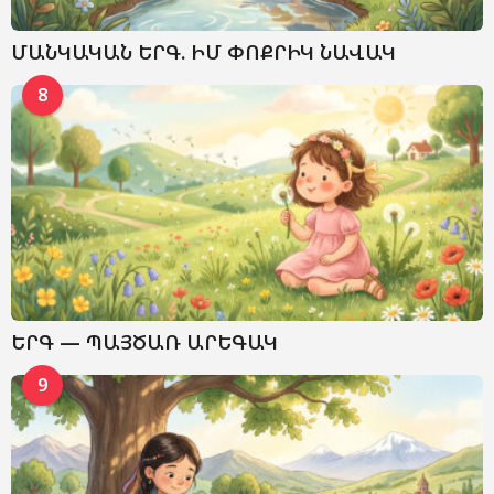
ՄԱՆԿԱԿԱՆ ԵՐԳ. ԻՄ ՓՈՔՐԻԿ ՆԱՎԱԿ
8
ԵՐԳ — ՊԱՅԾԱՌ ԱՐԵԳԱԿ
9