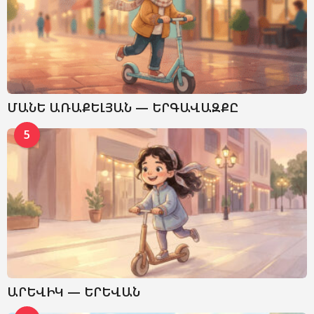
ՄԱՆԵ ԱՌԱՔԵԼՅԱՆ — ԵՐԳԱՎԱԶՔԸ
5
ԱՐԵՎԻԿ — ԵՐԵՎԱՆ