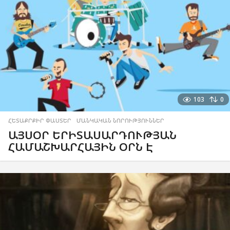
103
0
ՀԵՏԱՔՐՔԻՐ ՓԱՍՏԵՐ
,
ՄԱՆԿԱԿԱՆ ՆՈՐՈՒԹՅՈՒՆՆԵՐ
ԱՅՍՕՐ ԵՐԻՏԱՍԱՐԴՈՒԹՅԱՆ
ՀԱՄԱՇԽԱՐՀԱՅԻՆ ՕՐՆ Է