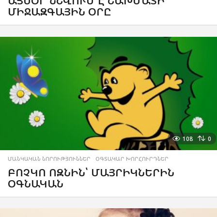
ԱՅՍՕՐ ՆՇՎՈՒՄ Է ՇԱԽՄԱՏԻ
ՄԻՋԱԶԳԱՅԻՆ ՕՐԸ
108
0
ՄԱՆԿԱԿԱՆ ՆՈՐՈՒԹՅՈՒՆՆԵՐ
,
ՕԳՏԱԿԱՐ ԽՈՐՀՈՒՐԴՆԵՐ
ԲՈՉԿՈ ՈԶՆԻՆ՝ ՄԱՅՐԻԿՆԵՐԻՆ
ՕԳՆԱԿԱՆ