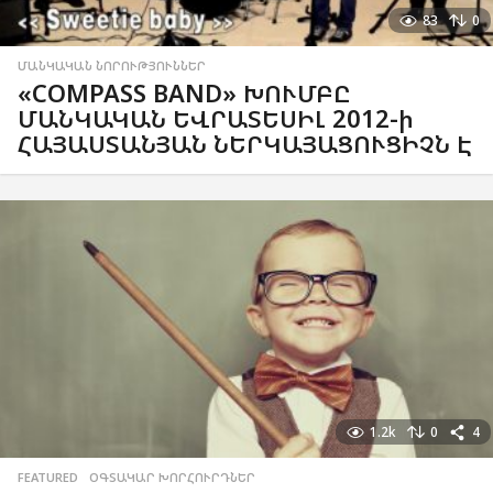
83
0
ՄԱՆԿԱԿԱՆ ՆՈՐՈՒԹՅՈՒՆՆԵՐ
«COMPASS BAND» ԽՈՒՄԲԸ
ՄԱՆԿԱԿԱՆ ԵՎՐԱՏԵՍԻԼ 2012-ի
ՀԱՅԱՍՏԱՆՅԱՆ ՆԵՐԿԱՅԱՑՈՒՑԻՉՆ Է
1.2k
0
4
FEATURED
,
ՕԳՏԱԿԱՐ ԽՈՐՀՈՒՐԴՆԵՐ