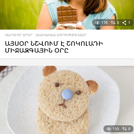
170
0
1
ԿԱՐԵՒՈՐ ՕՐԵՐ
,
ՄԱՆԿԱԿԱՆ ՆՈՐՈՒԹՅՈՒՆՆԵՐ
ԱՅՍՕՐ ՆՇՎՈՒՄ Է ՇՈԿՈԼԱԴԻ
ՄԻՋԱԶԳԱՅԻՆ ՕՐԸ
155
0