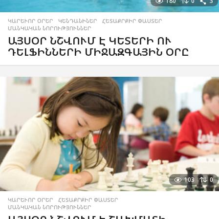
180
0
3
ԿԱՐԵՒՈՐ ՕՐԵՐ
,
ԿԵՆԴԱՆԻՆԵՐ
,
ՀԵՏԱՔՐՔԻՐ ՓԱՍՏԵՐ
,
ՄԱՆԿԱԿԱՆ ՆՈՐՈՒԹՅՈՒՆՆԵՐ
ԱՅՍՕՐ ՆՇՎՈՒՄ Է ԿԵՏԵՐԻ ՈՒ
ԴԵԼՖԻՆՆԵՐԻ ՄԻՋԱԶԳԱՅԻՆ ՕՐԸ
103
0
ԿԱՐԵՒՈՐ ՕՐԵՐ
,
ՀԵՏԱՔՐՔԻՐ ՓԱՍՏԵՐ
,
ՄԱՆԿԱԿԱՆ ՆՈՐՈՒԹՅՈՒՆՆԵՐ