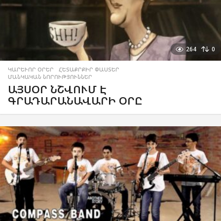
264
0
ԿԱՐԵՒՈՐ ՕՐԵՐ
,
ՀԵՏԱՔՐՔԻՐ ՓԱՍՏԵՐ
,
ՄԱՆԿԱԿԱՆ ՆՈՐՈՒԹՅՈՒՆՆԵՐ
ԱՅՍՕՐ ՆՇՎՈՒՄ Է
ԳՐԱԴԱՐԱՆԱՎԱՐԻ ՕՐԸ