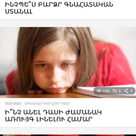
ԻՆՉՊԵ՞Ս ԲԱՐՁՐ ԳՆԱՀԱՏԱԿԱՆ
ՍՏԱՆԱԼ
169
0
3
FEATURED
,
ՕԳՏԱԿԱՐ ԽՈՐՀՈՒՐԴՆԵՐ
Ի՞ՆՉ ԱՆԵԼ ԴԱՍԻ ԺԱՄԱՆԱԿ
ԱՌՈՒՅԳ ԼԻՆԵԼՈՒ ՀԱՄԱՐ