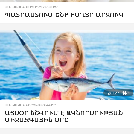
ՄԱՆԿԱԿԱՆ ԲԱՂԱԴՐԱՏՈՄՍԵՐ
ՊԱՏՐԱՍՏՈՒՄ ԵՆՔ ՔԱՂՑՐ ԱՐՋՈՒԿ
127
0
ՄԱՆԿԱԿԱՆ ՆՈՐՈՒԹՅՈՒՆՆԵՐ
ԱՅՍՕՐ ՆՇՎՈՒՄ Է ՁԿՆՈՐՍՈՒԹՅԱՆ
ՄԻՋԱԶԳԱՅԻՆ ՕՐԸ