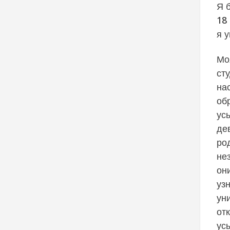
Я 
18
я 
Мо
ст
на
об
ус
де
ро
не
они
уз
ун
от
ус