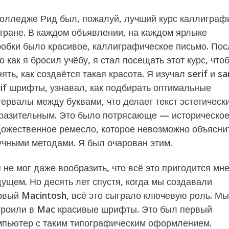
колледже Рид был, пожалуй, лучший курс каллиграф
стране. В каждом объявлении, на каждом ярлыке
робки было красивое, каллиграфическое письмо. Пос
о как я бросил учёбу, я стал посещать этот курс, что
ять, как создаётся такая красота. Я изучал serif и sa
rif шрифты, узнавал, как подбирать оптимальные
тервалы между буквами, что делает текст эстетическ
разительным. Это было потрясающе — историческое
дожественное ремесло, которое невозможно объясни
учными методами. Я был очарован этим.
 не мог даже вообразить, что всё это пригодится мне
дущем. Но десять лет спустя, когда мы создавали
рвый Macintosh, всё это сыграло ключевую роль. Мы
троили в Mac красивые шрифты. Это был первый
мпьютер с таким типографическим оформлением.