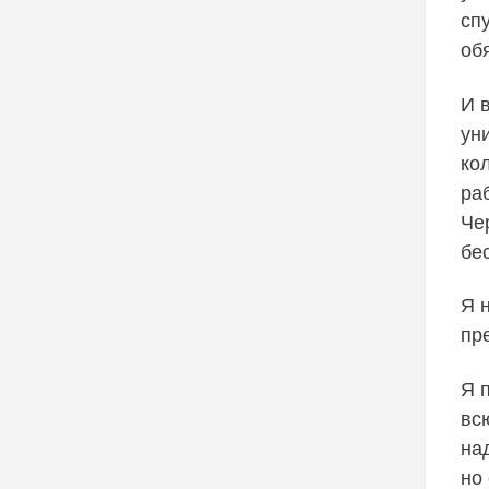
сп
об
И в
ун
ко
ра
Че
бе
Я н
пр
Я 
вс
на
но