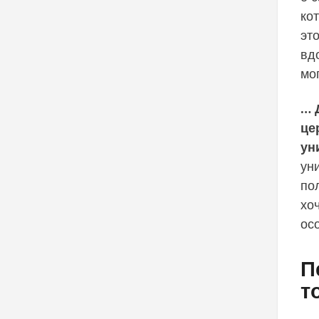
ко
эт
вд
мо
… 
це
ун
ун
по
хоч
ос
П
т