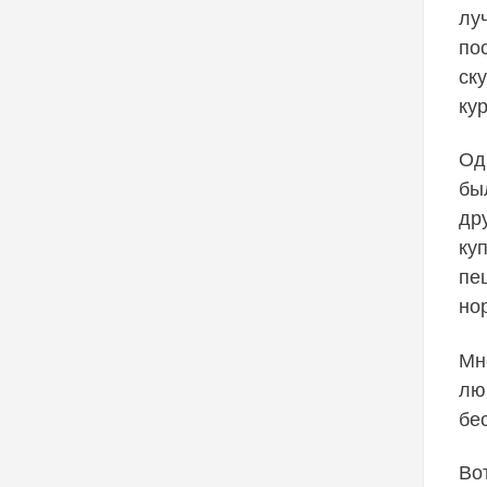
лу
по
ск
ку
Од
бы
др
ку
пе
но
Мн
лю
бе
Во