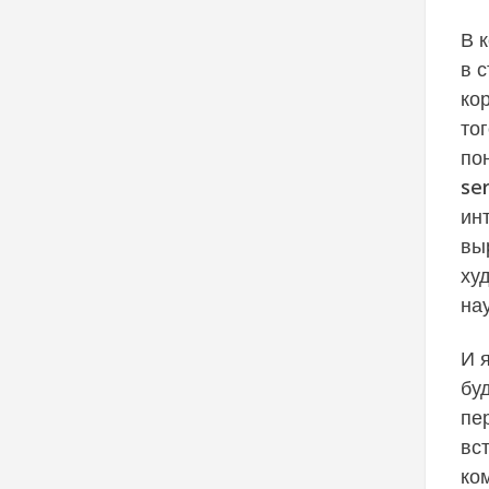
В 
в 
ко
тог
пон
se
ин
вы
ху
на
И я
бу
пе
вс
ко