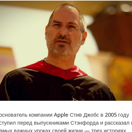
а
a
g
o
основатель компании Apple Стив Джобс в 2005 году
ступил перед выпускниками Стэнфорда и рассказал 
самых важных уроках своей жизни — трех историях,