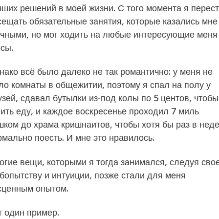
чших решений в моей жизни. С того момента я перес
сещать обязательные занятия, которые казались мне
учными, но мог ходить на любые интересующие меня
рсы.
нако всё было далеко не так романтично: у меня не
ло комнаты в общежитии, поэтому я спал на полу у
узей, сдавал бутылки из-под колы по 5 центов, чтобы
пить еду, и каждое воскресенье проходил 7 миль
шком до храма кришнаитов, чтобы хотя бы раз в нед
рмально поесть. И мне это нравилось.
огие вещи, которыми я тогда занимался, следуя сво
бопытству и интуиции, позже стали для меня
сценным опытом.
т один пример.