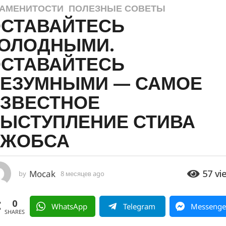
АМЕНИТОСТИ
,
ПОЛЕЗНЫЕ СОВЕТЫ
СТАВАЙТЕСЬ
ОЛОДНЫМИ.
СТАВАЙТЕСЬ
ЕЗУМНЫМИ — САМОЕ
ЗВЕСТНОЕ
ЫСТУПЛЕНИЕ СТИВА
ДЖОБСА
57
vi
Mocak
by
8 месяцев ago
4
м
е
0
с
WhatsApp
Telegram
Messenge
я
SHARES
ц