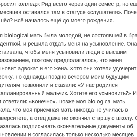
бросил колледж Рид всего через один семестр, но е
 месяцев оставался там в статусе «слушателя». Поч
ушёл? Всё началось ещё до моего рождения.
я biological мать была молодой, не состоявшей в бр
уденткой, и решила отдать меня на усыновление. Она
стаивала, чтобы меня усыновили люди с высшим
разованием, поэтому предполагалось, что меня
ыновит адвокат и его жена. Хотя они хотели удочерит
вочку, но однажды поздно вечером моим будущим
дителям позвонили и сказали: «У нас родился
запланированный мальчик. Хотите его усыновить?» И
 ответили: «Конечно». Позже моя biological мать
нала, что моя приёмная мать никогда не училась в
иверситете, а отец даже не окончил старшую школу. 
казалась подписывать окончательные документы об
ыновлении и согласилась только несколько месяцев