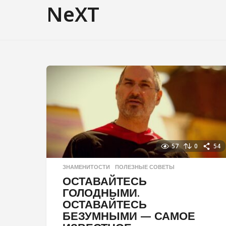
NeXT
57
0
54
ЗНАМЕНИТОСТИ
,
ПОЛЕЗНЫЕ СОВЕТЫ
ОСТАВАЙТЕСЬ
ГОЛОДНЫМИ.
ОСТАВАЙТЕСЬ
БЕЗУМНЫМИ — САМОЕ