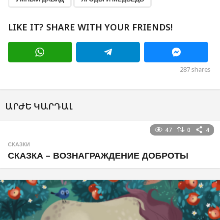
LIKE IT? SHARE WITH YOUR FRIENDS!
287
shares
ԱՐԺԵ ԿԱՐԴԱԼ
47
0
4
СКАЗКИ
СКАЗКА – ВОЗНАГРАЖДЕНИЕ ДОБРОТЫ