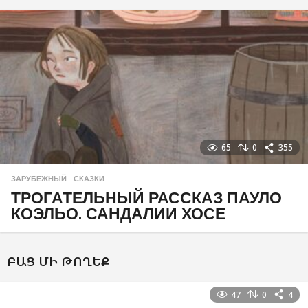
65
0
355
ЗАРУБЕЖНЫЙ
,
СКАЗКИ
ТРОГАТЕЛЬНЫЙ РАССКАЗ ПАУЛО
КОЭЛЬО. САНДАЛИИ ХОСЕ
ԲԱՑ ՄԻ ԹՈՂԵՔ
47
0
4