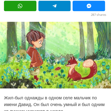
я
в
ц
е
a
287
shares
в
g
a
g
o
o
6
м
е
с
я
ц
е
в
a
g
Жил-был однажды в одном селе мальчик по
o
имени Давид. Он был очень умный и был одним