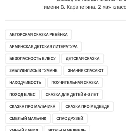
имени В. Карапетяна, 2 «а» класс
,
,
,
,
,
,
,
,
,
,
,
,
,
,
,
АВТОРСКАЯ СКАЗКА РЕБЁНКА
АРМЯНСКАЯ ДЕТСКАЯ ЛИТЕРАТУРА
БЕЗОПАСНОСТЬ В ЛЕСУ
ДЕТСКАЯ СКАЗКА
ЗАБЛУДИЛИСЬ В ТУМАНЕ
ЗНАНИЯ СПАСАЮТ
НАХОДЧИВОСТЬ
ПОУЧИТЕЛЬНАЯ СКАЗКА
ПОХОД В ЛЕС
СКАЗКА ДЛЯ ДЕТЕЙ 6–8 ЛЕТ
СКАЗКА ПРО МАЛЬЧИКА
СКАЗКА ПРО МЕДВЕДЯ
СМЕЛЫЙ МАЛЬЧИК
СПАС ДРУЗЕЙ
УМНЫЙ ДАВИД
ЯГОДЫ И МЕДВЕДЬ