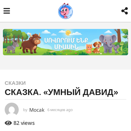
6
СКАЗКИ
СКАЗКА. «УМНЫЙ ДАВИД»
м
е
с
Mocak
by
6 месяцев ago
6
я
м
е
ц
82
views
с
е