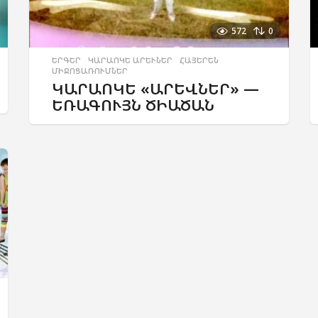
572
0
ԵՐԳԵՐ
,
ԿԱՐԱՈԿԵ ԱՐԵՒՆԵՐ
,
ՀԱՅԵՐԵՆ
,
ՄԻՋՈՑԱՌՈՒՄՆԵՐ
ԿԱՐԱՈԿԵ «ԱՐԵՎՆԵՐ» —
ԵՌԱԳՈՒՅՆ ԾԻԱԾԱՆ