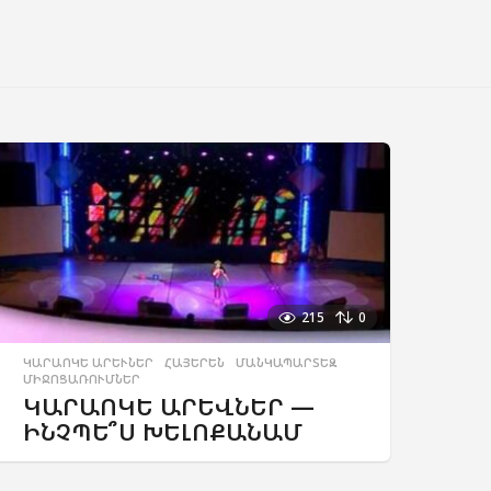
215
0
ԿԱՐԱՈԿԵ ԱՐԵՒՆԵՐ
,
ՀԱՅԵՐԵՆ
,
ՄԱՆԿԱՊԱՐՏԵԶ
,
ՄԻՋՈՑԱՌՈՒՄՆԵՐ
ԿԱՐԱՈԿԵ ԱՐԵՎՆԵՐ —
ԻՆՉՊԵ՞Ս ԽԵԼՈՔԱՆԱՄ