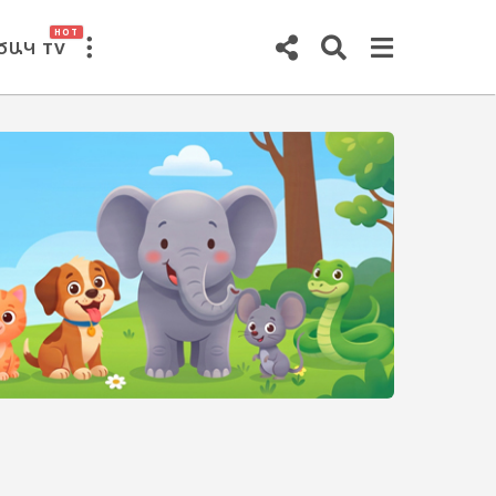
HOT
ԾԱԿ TV