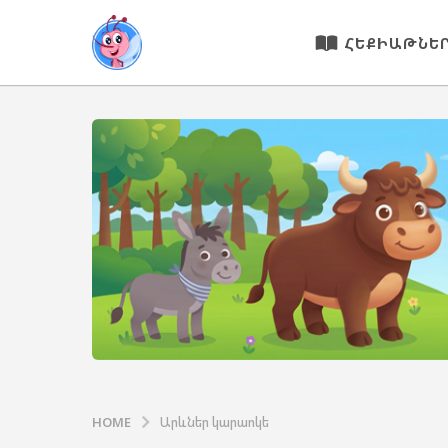
ՀԵՔԻԱԹՆԵ
HOME
Արևներ կարաոկե