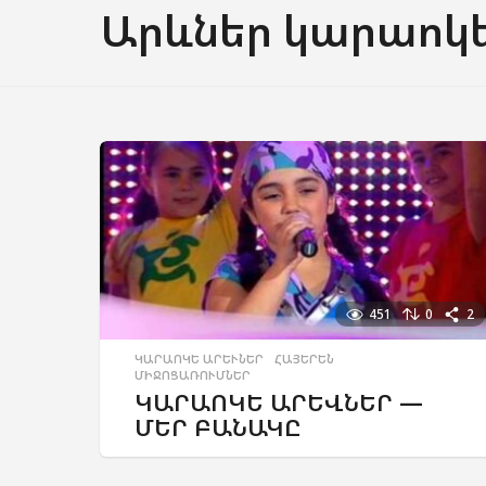
Արևներ կարաոկ
451
0
2
ԿԱՐԱՈԿԵ ԱՐԵՒՆԵՐ
,
ՀԱՅԵՐԵՆ
,
ՄԻՋՈՑԱՌՈՒՄՆԵՐ
ԿԱՐԱՈԿԵ ԱՐԵՎՆԵՐ —
ՄԵՐ ԲԱՆԱԿԸ