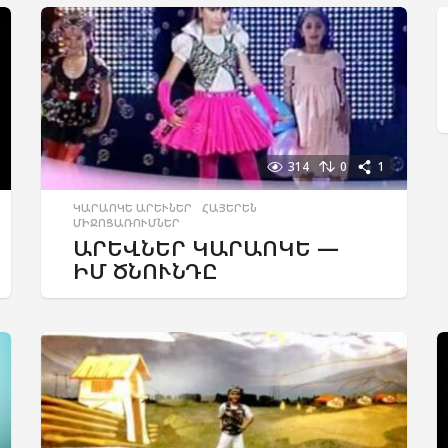
314
0
1
ԿԱՐԱՈԿԵ ԱՐԵՒՆԵՐ
,
ՀԱՅԵՐԵՆ
,
ՄԻՋՈՑԱՌՈՒՄՆԵՐ
ԱՐԵՎՆԵՐ ԿԱՐԱՈԿԵ —
ԻՄ ԾՆՈՒՆԴԸ