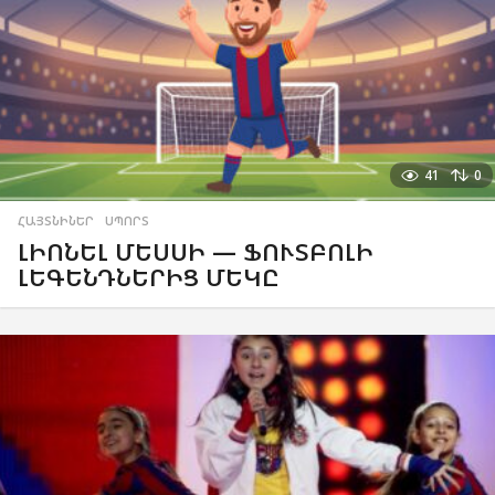
41
0
ՀԱՅՏՆԻՆԵՐ
,
ՍՊՈՐՏ
ԼԻՈՆԵԼ ՄԵՍՍԻ — ՖՈՒՏԲՈԼԻ
ԼԵԳԵՆԴՆԵՐԻՑ ՄԵԿԸ