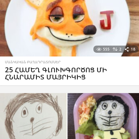
555
2
18
ՄԱՆԿԱԿԱՆ ԲԱՂԱԴՐԱՏՈՄՍԵՐ
25 ՀԱՄԵՂ ԳԼՈՒԽԳՈՐԾՈՑ ՄԻ
ՀՆԱՐԱՄԻՏ ՄԱՅՐԻԿԻՑ