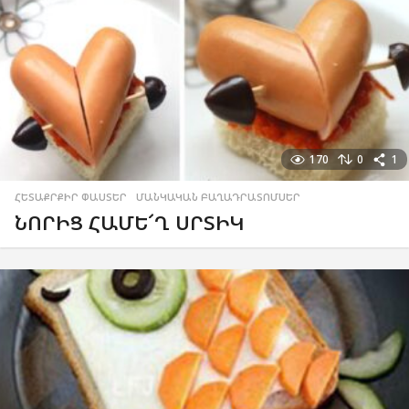
170
0
1
ՀԵՏԱՔՐՔԻՐ ՓԱՍՏԵՐ
,
ՄԱՆԿԱԿԱՆ ԲԱՂԱԴՐԱՏՈՄՍԵՐ
ՆՈՐԻՑ ՀԱՄԵ՜Ղ ՍՐՏԻԿ