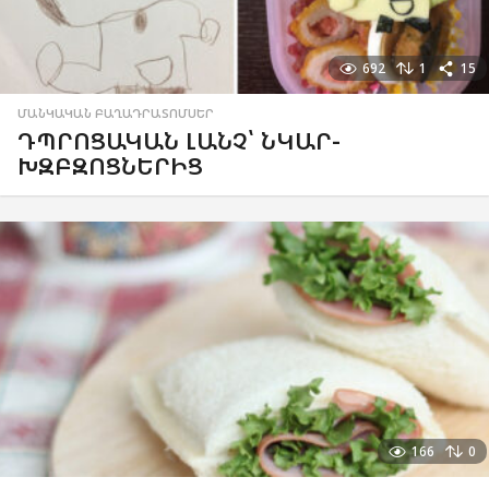
692
1
15
ՄԱՆԿԱԿԱՆ ԲԱՂԱԴՐԱՏՈՄՍԵՐ
ԴՊՐՈՑԱԿԱՆ ԼԱՆՉ՝ ՆԿԱՐ-
ԽԶԲԶՈՑՆԵՐԻՑ
166
0