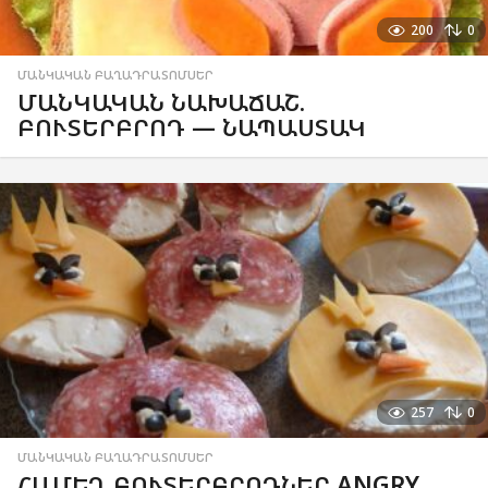
200
0
ՄԱՆԿԱԿԱՆ ԲԱՂԱԴՐԱՏՈՄՍԵՐ
ՄԱՆԿԱԿԱՆ ՆԱԽԱՃԱՇ.
ԲՈՒՏԵՐԲՐՈԴ — ՆԱՊԱՍՏԱԿ
257
0
ՄԱՆԿԱԿԱՆ ԲԱՂԱԴՐԱՏՈՄՍԵՐ
ՀԱՄԵՂ ԲՈՒՏԵՐԲՐՈԴՆԵՐ ANGRY