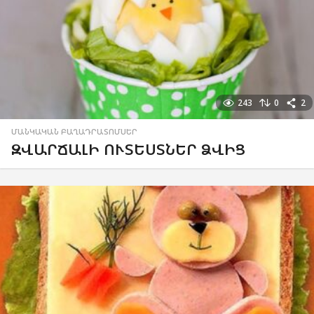
243
0
2
ՄԱՆԿԱԿԱՆ ԲԱՂԱԴՐԱՏՈՄՍԵՐ
ԶՎԱՐՃԱԼԻ ՈՒՏԵՍՏՆԵՐ ՁՎԻՑ