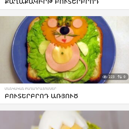
ՔԱՂԱՔԱԿԻՐԹ ԲՈՒՏԵՐԲՐՈԴ
223
0
ՄԱՆԿԱԿԱՆ ԲԱՂԱԴՐԱՏՈՄՍԵՐ
ԲՈՒՏԵՐԲՐՈԴ ԱՌՅՈՒԾ