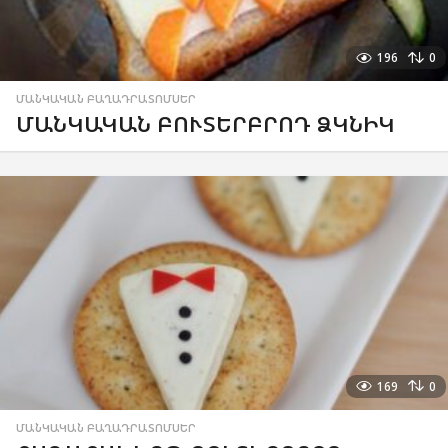
196
0
ՄԱՆԿԱԿԱՆ ԲԱՂԱԴՐԱՏՈՄՍԵՐ
ՄԱՆԿԱԿԱՆ ԲՈՒՏԵՐԲՐՈԴ ՁԿՆԻԿ
169
0
ՄԱՆԿԱԿԱՆ ԲԱՂԱԴՐԱՏՈՄՍԵՐ