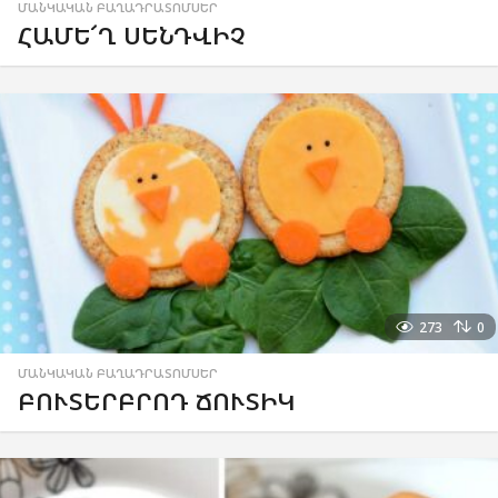
ՄԱՆԿԱԿԱՆ ԲԱՂԱԴՐԱՏՈՄՍԵՐ
ՀԱՄԵ՜Ղ ՍԵՆԴՎԻՉ
273
0
ՄԱՆԿԱԿԱՆ ԲԱՂԱԴՐԱՏՈՄՍԵՐ
ԲՈՒՏԵՐԲՐՈԴ ՃՈՒՏԻԿ