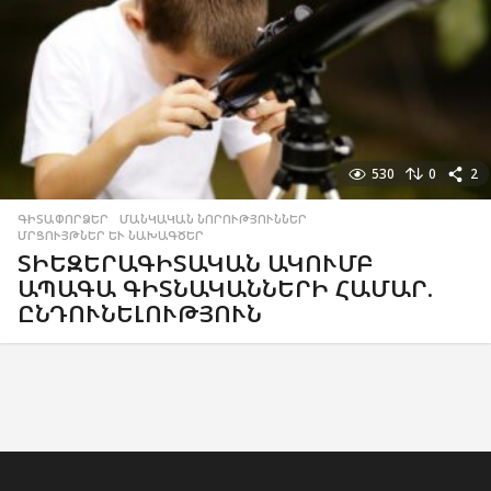
530
0
2
ԳԻՏԱՓՈՐՁԵՐ
,
ՄԱՆԿԱԿԱՆ ՆՈՐՈՒԹՅՈՒՆՆԵՐ
,
ՄՐՑՈՒՅԹՆԵՐ ԵՒ ՆԱԽԱԳԾԵՐ
ՏԻԵԶԵՐԱԳԻՏԱԿԱՆ ԱԿՈՒՄԲ
ԱՊԱԳԱ ԳԻՏՆԱԿԱՆՆԵՐԻ ՀԱՄԱՐ.
ԸՆԴՈՒՆԵԼՈՒԹՅՈՒՆ