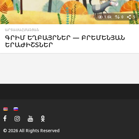
1.6k
0
5
ԱՐՏԱՍԱՀՄԱՆՅԱՆ
ԳՐԻՄ ԵՂԲԱՅՐՆԵՐ — ԲՐԵՄԵՆՅԱՆ
ԵՐԱԺԻՇՏՆԵՐ
© 2026 All Rights Reserved