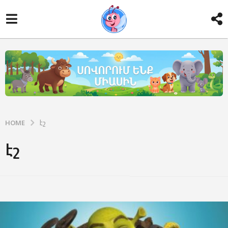
HOME
էշ
էշ