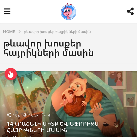
HOME
թևավոր խոսքեր հայրիկների մասին
թևավոր խոսքեր
հայրիկների մասին
102
16.5k
4
14 ՀՐԱՇԱԼԻ ՄԻՏՔ ԵՎ ԱՖՈՐԻԶՄ
ՀԱՅՐԻԿՆԵՐԻ ՄԱՍԻՆ